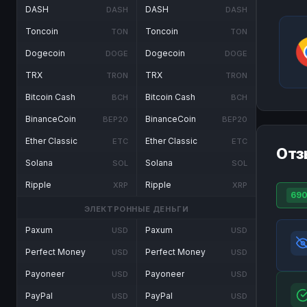
DASH
DASH
DASH
DASH
Toncoin
Toncoin
TON
TON
Dogecoin
Dogecoin
DOGE
DOGE
TRX
TRX
TRON
TRON
Bitcoin Cash
Bitcoin Cash
BCH
BCH
BinanceCoin
BinanceCoin
BEP20
BEP20
Ether Classic
Ether Classic
ETC
ETC
Отз
Solana
Solana
SOL
SOL
Ripple
Ripple
XRP
XRP
69
ЭЛЕКТРОННЫЕ ДЕНЬГИ
Paxum
Paxum
USD
USD
Perfect Money
Perfect Money
USD
USD
Payoneer
Payoneer
USD
USD
PayPal
PayPal
USD
USD