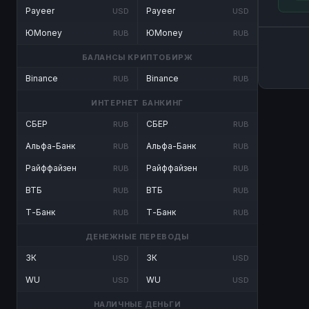
Payeer
Payeer
USD
USD
ЮMoney
ЮMoney
RUB
RUB
БАЛАНСЫ КРИПТОБИРЖ
Binance
Binance
RUB
RUB
ИНТЕРНЕТ БАНКИНГ
СБЕР
СБЕР
RUB
RUB
Альфа-Банк
Альфа-Банк
RUB
RUB
Райффайзен
Райффайзен
RUB
RUB
ВТБ
ВТБ
RUB
RUB
Т-Банк
Т-Банк
RUB
RUB
ДЕНЕЖНЫЕ ПЕРЕВОДЫ
ЗК
ЗК
USD
USD
WU
WU
USD
USD
НАЛИЧНЫЕ ДЕНЬГИ