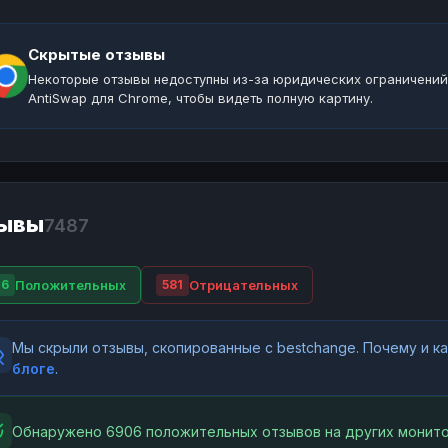
Скрытые отзывы
Некоторые отзывы недоступны из-за юридических ограничений
AntiSwap для Chrome, чтобы видеть полную картину.
ывы
7487
Положительных
Отрицательных
06
581
Мы скрыли отзывы, скопированные с bestchange. Почему и 
блоге
.
Обнаружено 6906 положительных отзывов на других монито