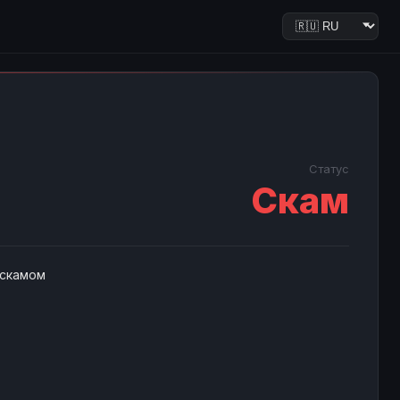
Статус
Скам
 скамом