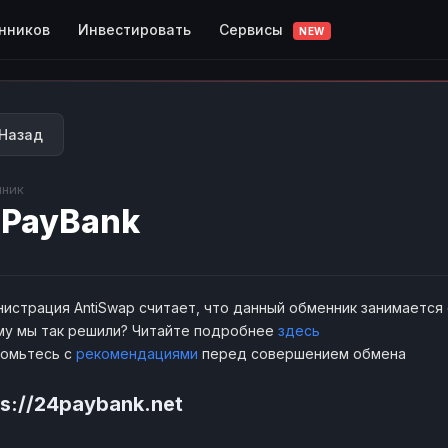
Сервисы
нников
Инвестировать
NEW
Назад
ник
PayBank
истрация AntiSwap считает, что данный обменник занимается
у мы так решили? Читайте подробнее
здесь
комьтесь с
рекомендациями
перед совершением обмена
ps://24paybank.net