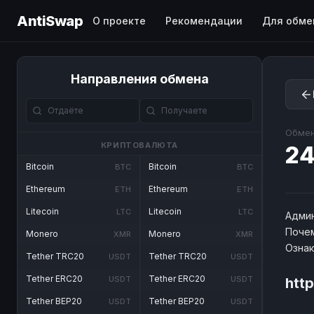
AntiSwap
О проекте
Рекомендации
Для обме
Направления обмена
Обмен
КРИПТОВАЛЮТА
24
Bitcoin
Bitcoin
BTC
BTC
Ethereum
Ethereum
ETH
ETH
Litecoin
Litecoin
LTC
LTC
Админ
Почем
Monero
Monero
XMR
XMR
Озна
Tether TRC20
Tether TRC20
USDT
USDT
Tether ERC20
Tether ERC20
USDT
USDT
htt
Tether BEP20
Tether BEP20
USDT
USDT