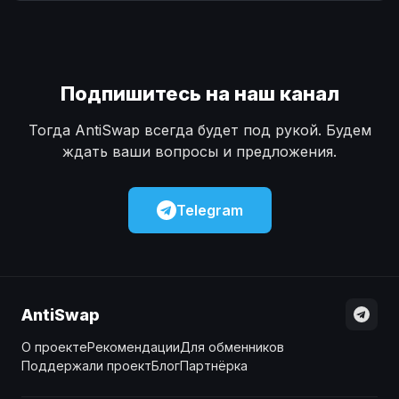
Наличные
Наличные
USD
USD
Наличные
Наличные
KZT
KZT
Подпишитесь на наш канал
Тогда AntiSwap всегда будет под рукой. Будем
ждать ваши вопросы и предложения.
Telegram
AntiSwap
О проекте
Рекомендации
Для обменников
Поддержали проект
Блог
Партнёрка