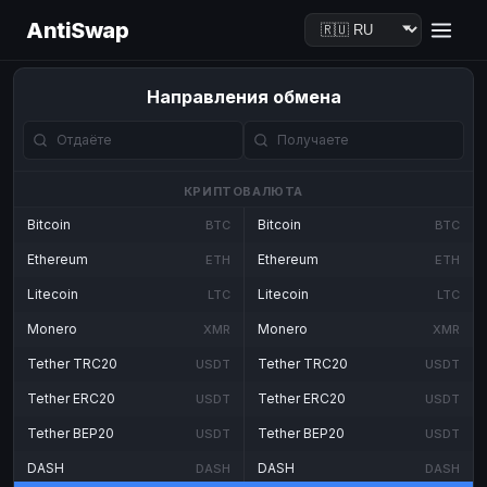
AntiSwap
Направления обмена
КРИПТОВАЛЮТА
Bitcoin
Bitcoin
BTC
BTC
Ethereum
Ethereum
ETH
ETH
Litecoin
Litecoin
LTC
LTC
Monero
Monero
XMR
XMR
Tether TRC20
Tether TRC20
USDT
USDT
Tether ERC20
Tether ERC20
USDT
USDT
Tether BEP20
Tether BEP20
USDT
USDT
DASH
DASH
DASH
DASH