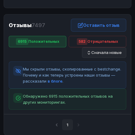
ЮMoney
ЮMoney
RUB
RUB
БАЛАНСЫ КРИПТОБИРЖ
Отзывы
7497
Binance
Binance
Оставить отзыв
RUB
RUB
ИНТЕРНЕТ БАНКИНГ
6915
Положительных
582
Отрицательных
СБЕР
СБЕР
RUB
RUB
Сначала новые
Альфа-Банк
Альфа-Банк
RUB
RUB
Райффайзен
Райффайзен
RUB
RUB
Мы скрыли отзывы, скопированные с bestchange.
ВТБ
ВТБ
RUB
RUB
Почему и как теперь устроены наши отзывы —
рассказали
в блоге
.
Т-Банк
Т-Банк
RUB
RUB
ДЕНЕЖНЫЕ ПЕРЕВОДЫ
Обнаружено 6915 положительных отзывов на
других мониторингах.
ЗК
ЗК
USD
USD
WU
WU
USD
USD
НАЛИЧНЫЕ ДЕНЬГИ
1
Наличные
Наличные
RUB
RUB