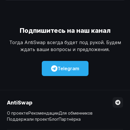
Наличные
Наличные
USD
USD
Наличные
Наличные
KZT
KZT
Подпишитесь на наш канал
Тогда AntiSwap всегда будет под рукой. Будем
ждать ваши вопросы и предложения.
Telegram
AntiSwap
О проекте
Рекомендации
Для обменников
Поддержали проект
Блог
Партнёрка