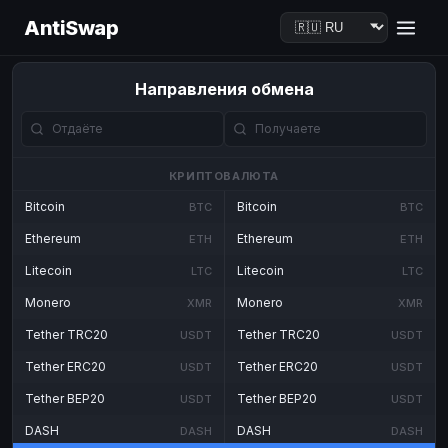
AntiSwap
Направления обмена
КРИПТОВАЛЮТА
Bitcoin
Bitcoin
BTC
BTC
Ethereum
Ethereum
ETH
ETH
Litecoin
Litecoin
LTC
LTC
Monero
Monero
XMR
XMR
Tether TRC20
Tether TRC20
USDT
USDT
Tether ERC20
Tether ERC20
USDT
USDT
Tether BEP20
Tether BEP20
USDT
USDT
DASH
DASH
DASH
DASH