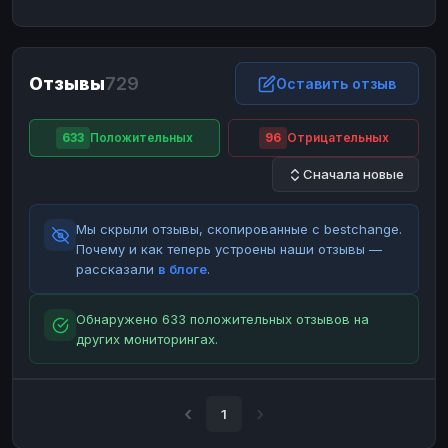
ЮMoney
ЮMoney
RUB
RUB
БАЛАНСЫ КРИПТОБИРЖ
Отзывы
729
Binance
Binance
Оставить отзыв
RUB
RUB
ИНТЕРНЕТ БАНКИНГ
633
Положительных
96
Отрицательных
СБЕР
СБЕР
RUB
RUB
Сначала новые
Альфа-Банк
Альфа-Банк
RUB
RUB
Райффайзен
Райффайзен
RUB
RUB
Мы скрыли отзывы, скопированные с bestchange.
ВТБ
ВТБ
RUB
RUB
Почему и как теперь устроены наши отзывы —
рассказали
в блоге
.
Т-Банк
Т-Банк
RUB
RUB
ДЕНЕЖНЫЕ ПЕРЕВОДЫ
Обнаружено 633 положительных отзывов на
других мониторингах.
ЗК
ЗК
USD
USD
WU
WU
USD
USD
НАЛИЧНЫЕ ДЕНЬГИ
1
Наличные
Наличные
RUB
RUB