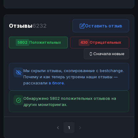
ЮMoney
ЮMoney
RUB
RUB
БАЛАНСЫ КРИПТОБИРЖ
Отзывы
6232
Binance
Binance
Оставить отзыв
RUB
RUB
ИНТЕРНЕТ БАНКИНГ
5802
Положительных
430
Отрицательных
СБЕР
СБЕР
RUB
RUB
Сначала новые
Альфа-Банк
Альфа-Банк
RUB
RUB
Райффайзен
Райффайзен
RUB
RUB
Мы скрыли отзывы, скопированные с bestchange.
ВТБ
ВТБ
RUB
RUB
Почему и как теперь устроены наши отзывы —
рассказали
в блоге
.
Т-Банк
Т-Банк
RUB
RUB
ДЕНЕЖНЫЕ ПЕРЕВОДЫ
Обнаружено 5802 положительных отзывов на
других мониторингах.
ЗК
ЗК
USD
USD
WU
WU
USD
USD
НАЛИЧНЫЕ ДЕНЬГИ
1
Наличные
Наличные
RUB
RUB