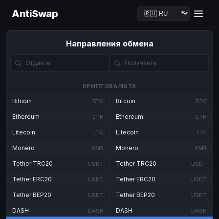
AntiSwap
Направления обмена
КРИПТОВАЛЮТА
Bitcoin
Bitcoin
BTC
BTC
Ethereum
Ethereum
ETH
ETH
Litecoin
Litecoin
LTC
LTC
Monero
Monero
XMR
XMR
Tether TRC20
Tether TRC20
USDT
USDT
Tether ERC20
Tether ERC20
USDT
USDT
Tether BEP20
Tether BEP20
USDT
USDT
DASH
DASH
DASH
DASH