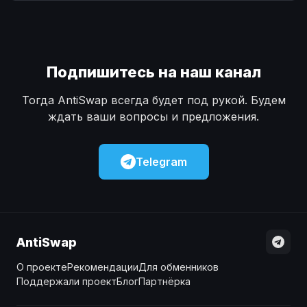
Наличные
Наличные
USD
USD
Наличные
Наличные
KZT
KZT
Подпишитесь на наш канал
Тогда AntiSwap всегда будет под рукой. Будем
ждать ваши вопросы и предложения.
Telegram
AntiSwap
О проекте
Рекомендации
Для обменников
Поддержали проект
Блог
Партнёрка