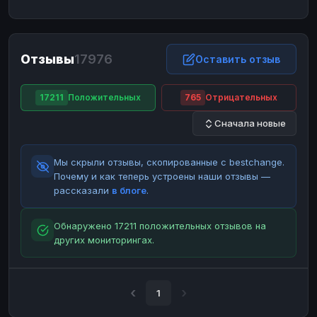
ЮMoney
ЮMoney
RUB
RUB
БАЛАНСЫ КРИПТОБИРЖ
Отзывы
17976
Binance
Binance
Оставить отзыв
RUB
RUB
ИНТЕРНЕТ БАНКИНГ
17211
Положительных
765
Отрицательных
СБЕР
СБЕР
RUB
RUB
Сначала новые
Альфа-Банк
Альфа-Банк
RUB
RUB
Райффайзен
Райффайзен
RUB
RUB
Мы скрыли отзывы, скопированные с bestchange.
ВТБ
ВТБ
RUB
RUB
Почему и как теперь устроены наши отзывы —
рассказали
в блоге
.
Т-Банк
Т-Банк
RUB
RUB
ДЕНЕЖНЫЕ ПЕРЕВОДЫ
Обнаружено 17211 положительных отзывов на
других мониторингах.
ЗК
ЗК
USD
USD
WU
WU
USD
USD
НАЛИЧНЫЕ ДЕНЬГИ
1
Наличные
Наличные
RUB
RUB