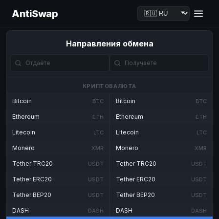
AntiSwap
Направления обмена
КРИПТОВАЛЮТА
Bitcoin
Bitcoin
BTC
BTC
Ethereum
Ethereum
ETH
ETH
Litecoin
Litecoin
LTC
LTC
Monero
Monero
XMR
XMR
Tether TRC20
Tether TRC20
USDT
USDT
Tether ERC20
Tether ERC20
USDT
USDT
Tether BEP20
Tether BEP20
USDT
USDT
DASH
DASH
DASH
DASH