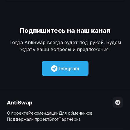
Наличные
Наличные
USD
USD
Наличные
Наличные
KZT
KZT
Подпишитесь на наш канал
Тогда AntiSwap всегда будет под рукой. Будем
ждать ваши вопросы и предложения.
Telegram
AntiSwap
О проекте
Рекомендации
Для обменников
Поддержали проект
Блог
Партнёрка