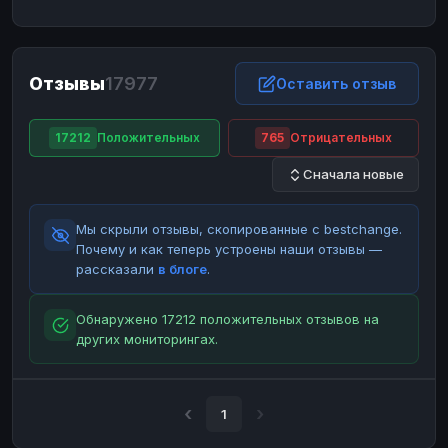
ЮMoney
ЮMoney
RUB
RUB
БАЛАНСЫ КРИПТОБИРЖ
Отзывы
17977
Binance
Binance
Оставить отзыв
RUB
RUB
ИНТЕРНЕТ БАНКИНГ
17212
Положительных
765
Отрицательных
СБЕР
СБЕР
RUB
RUB
Сначала новые
Альфа-Банк
Альфа-Банк
RUB
RUB
Райффайзен
Райффайзен
RUB
RUB
Мы скрыли отзывы, скопированные с bestchange.
ВТБ
ВТБ
RUB
RUB
Почему и как теперь устроены наши отзывы —
рассказали
в блоге
.
Т-Банк
Т-Банк
RUB
RUB
ДЕНЕЖНЫЕ ПЕРЕВОДЫ
Обнаружено 17212 положительных отзывов на
других мониторингах.
ЗК
ЗК
USD
USD
WU
WU
USD
USD
НАЛИЧНЫЕ ДЕНЬГИ
1
Наличные
Наличные
RUB
RUB