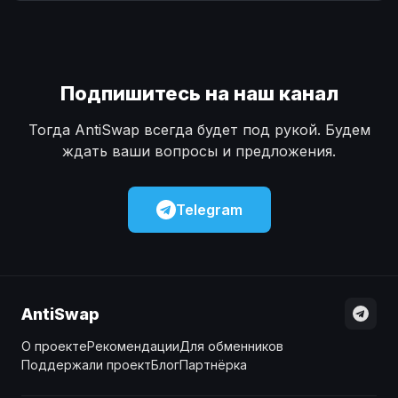
Наличные
Наличные
USD
USD
Наличные
Наличные
KZT
KZT
Подпишитесь на наш канал
Тогда AntiSwap всегда будет под рукой. Будем
ждать ваши вопросы и предложения.
Telegram
AntiSwap
О проекте
Рекомендации
Для обменников
Поддержали проект
Блог
Партнёрка