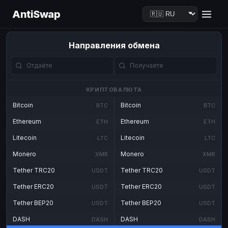
AntiSwap
Направления обмена
КРИПТОВАЛЮТА
Bitcoin
Bitcoin
BTC
BTC
Ethereum
Ethereum
ETH
ETH
Litecoin
Litecoin
LTC
LTC
Monero
Monero
XMR
XMR
Tether TRC20
Tether TRC20
USDT
USDT
Tether ERC20
Tether ERC20
USDT
USDT
Tether BEP20
Tether BEP20
USDT
USDT
DASH
DASH
DASH
DASH