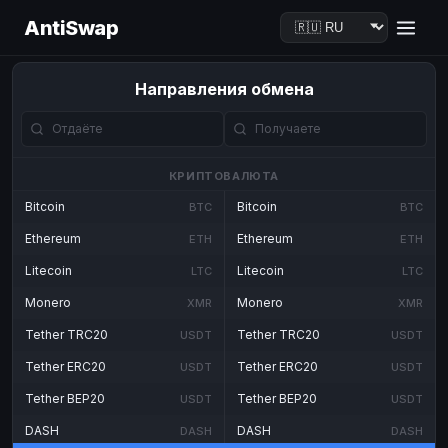
AntiSwap
Направления обмена
КРИПТОВАЛЮТА
Bitcoin
Bitcoin
BTC
BTC
Ethereum
Ethereum
ETH
ETH
Litecoin
Litecoin
LTC
LTC
Monero
Monero
XMR
XMR
Tether TRC20
Tether TRC20
USDT
USDT
Tether ERC20
Tether ERC20
USDT
USDT
Tether BEP20
Tether BEP20
USDT
USDT
DASH
DASH
DASH
DASH