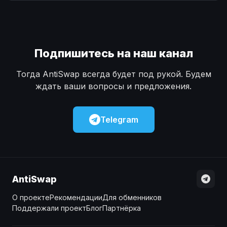
Наличные
Наличные
USD
USD
Наличные
Наличные
KZT
KZT
Подпишитесь на наш канал
Тогда AntiSwap всегда будет под рукой. Будем
ждать ваши вопросы и предложения.
Telegram
AntiSwap
О проекте
Рекомендации
Для обменников
Поддержали проект
Блог
Партнёрка