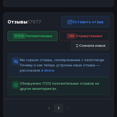
ЮMoney
ЮMoney
RUB
RUB
БАЛАНСЫ КРИПТОБИРЖ
Отзывы
17977
Binance
Binance
Оставить отзыв
RUB
RUB
ИНТЕРНЕТ БАНКИНГ
17212
Положительных
765
Отрицательных
СБЕР
СБЕР
RUB
RUB
Сначала новые
Альфа-Банк
Альфа-Банк
RUB
RUB
Райффайзен
Райффайзен
RUB
RUB
Мы скрыли отзывы, скопированные с bestchange.
ВТБ
ВТБ
RUB
RUB
Почему и как теперь устроены наши отзывы —
рассказали
в блоге
.
Т-Банк
Т-Банк
RUB
RUB
ДЕНЕЖНЫЕ ПЕРЕВОДЫ
Обнаружено 17212 положительных отзывов на
других мониторингах.
ЗК
ЗК
USD
USD
WU
WU
USD
USD
НАЛИЧНЫЕ ДЕНЬГИ
1
Наличные
Наличные
RUB
RUB