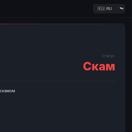
Статус
Скам
 скамом