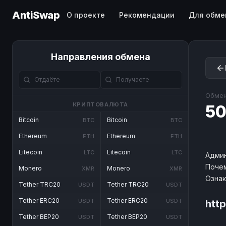
AntiSwap
О проекте
Рекомендации
Для обме
Направления обмена
Обмен
КРИПТОВАЛЮТА
50
Bitcoin
Bitcoin
BTC
BTC
Ethereum
Ethereum
ETH
ETH
Litecoin
Litecoin
LTC
LTC
Админ
Почем
Monero
Monero
XMR
XMR
Озна
Tether TRC20
Tether TRC20
USDT
USDT
Tether ERC20
Tether ERC20
USDT
USDT
htt
Tether BEP20
Tether BEP20
USDT
USDT