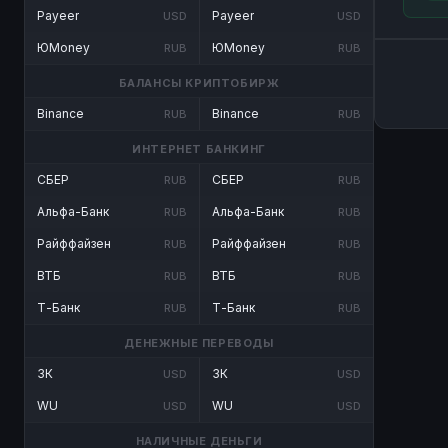
Payeer
Payeer
USD
USD
ЮMoney
ЮMoney
RUB
RUB
БАЛАНСЫ КРИПТОБИРЖ
Binance
Binance
RUB
RUB
ИНТЕРНЕТ БАНКИНГ
СБЕР
СБЕР
RUB
RUB
Альфа-Банк
Альфа-Банк
RUB
RUB
Райффайзен
Райффайзен
RUB
RUB
ВТБ
ВТБ
RUB
RUB
Т-Банк
Т-Банк
RUB
RUB
ДЕНЕЖНЫЕ ПЕРЕВОДЫ
ЗК
ЗК
USD
USD
WU
WU
USD
USD
НАЛИЧНЫЕ ДЕНЬГИ