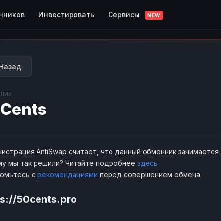
Сервисы
нников
Инвестировать
NEW
Назад
ник
Cents
истрация AntiSwap считает, что данный обменник занимается
у мы так решили? Читайте подробнее
здесь
комьтесь с
рекомендациями
перед совершением обмена
ps://50cents.pro