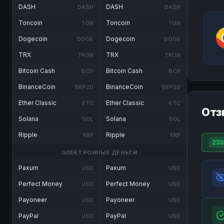
DASH
DASH
DASH
DASH
Toncoin
Toncoin
TON
TON
Dogecoin
Dogecoin
DOGE
DOGE
TRX
TRX
TRON
TRON
Bitcoin Cash
Bitcoin Cash
BCH
BCH
BinanceCoin
BinanceCoin
BEP20
BEP20
Ether Classic
Ether Classic
ETC
ETC
Отз
Solana
Solana
SOL
SOL
Ripple
Ripple
XRP
XRP
233
ЭЛЕКТРОННЫЕ ДЕНЬГИ
Paxum
Paxum
USD
USD
Perfect Money
Perfect Money
USD
USD
Payoneer
Payoneer
USD
USD
PayPal
PayPal
USD
USD