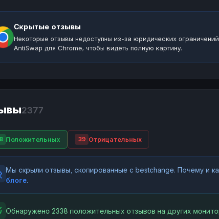
Скрытые отзывы
Некоторые отзывы недоступны из-за юридических ограничений
AntiSwap для Chrome, чтобы видеть полную картину.
ывы
2377
Положительных
Отрицательных
8
39
Мы скрыли отзывы, скопированные с bestchange. Почему и 
блоге
.
Обнаружено 2338 положительных отзывов на других монито