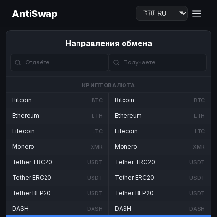
AntiSwap
Направления обмена
КРИПТОВАЛЮТА
Bitcoin
Bitcoin
BTC
BTC
Ethereum
Ethereum
ETH
ETH
Litecoin
Litecoin
LTC
LTC
Monero
Monero
XMR
XMR
Tether TRC20
Tether TRC20
USDT
USDT
Tether ERC20
Tether ERC20
USDT
USDT
Tether BEP20
Tether BEP20
USDT
USDT
DASH
DASH
DASH
DASH