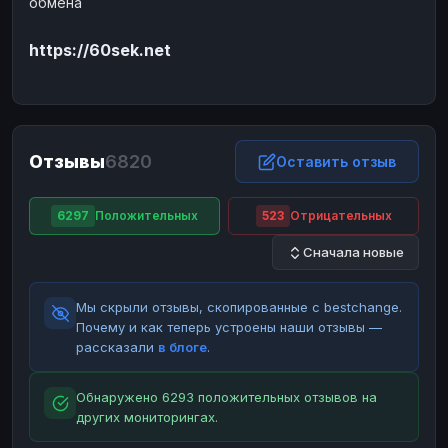
обмена
ЮMoney
ЮMoney
RUB
RUB
https://60sek.net
БАЛАНСЫ КРИПТОБИРЖ
Binance
Binance
RUB
RUB
ИНТЕРНЕТ БАНКИНГ
СБЕР
СБЕР
RUB
RUB
Отзывы
6820
Оставить отзыв
Альфа-Банк
Альфа-Банк
RUB
RUB
Райффайзен
Райффайзен
RUB
RUB
6297
Положительных
523
Отрицательных
ВТБ
ВТБ
RUB
RUB
Сначала новые
Т-Банк
Т-Банк
RUB
RUB
Мы скрыли отзывы, скопированные с bestchange.
ДЕНЕЖНЫЕ ПЕРЕВОДЫ
Почему и как теперь устроены наши отзывы —
ЗК
ЗК
USD
USD
рассказали
в блоге
.
WU
WU
USD
USD
Обнаружено 6293 положительных отзывов на
НАЛИЧНЫЕ ДЕНЬГИ
других мониторингах.
Наличные
Наличные
RUB
RUB