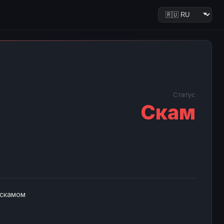
Статус
Скам
 скамом