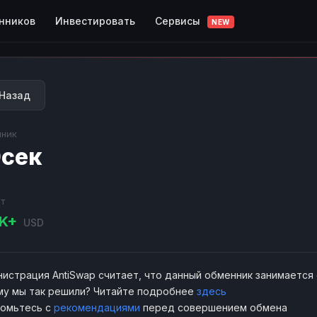
Сервисы
нников
Инвестировать
NEW
Назад
ник
сек
т
8K+
USD
истрация AntiSwap считает, что данный обменник занимается
у мы так решили? Читайте подробнее
здесь
комьтесь с
рекомендациями
перед совершением обмена