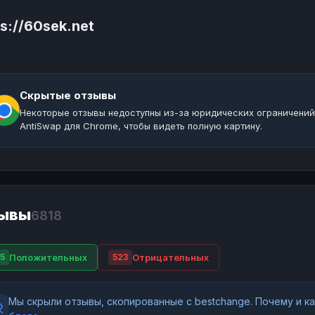
ps://60sek.net
Скрытые отзывы
Некоторые отзывы недоступны из-за юридических ограничений
AntiSwap для Chrome, чтобы видеть полную картину.
ывы
6818
Положительных
Отрицательных
5
523
Мы скрыли отзывы, скопированные с bestchange. Почему и 