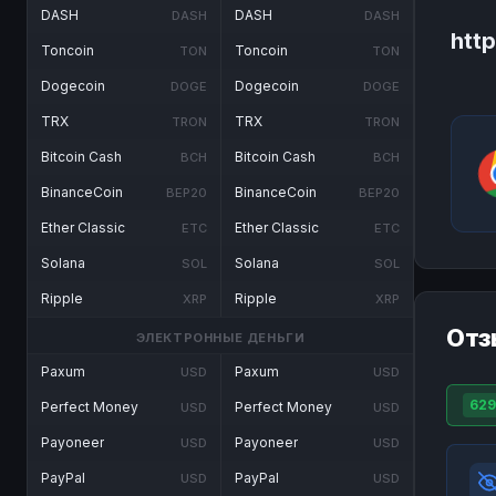
DASH
DASH
DASH
DASH
htt
Toncoin
Toncoin
TON
TON
Dogecoin
Dogecoin
DOGE
DOGE
TRX
TRX
TRON
TRON
Bitcoin Cash
Bitcoin Cash
BCH
BCH
BinanceCoin
BinanceCoin
BEP20
BEP20
Ether Classic
Ether Classic
ETC
ETC
Solana
Solana
SOL
SOL
Ripple
Ripple
XRP
XRP
Отз
ЭЛЕКТРОННЫЕ ДЕНЬГИ
Paxum
Paxum
USD
USD
629
Perfect Money
Perfect Money
USD
USD
Payoneer
Payoneer
USD
USD
PayPal
PayPal
USD
USD