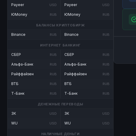
Payeer
Payeer
USD
USD
ЮMoney
ЮMoney
RUB
RUB
БАЛАНСЫ КРИПТОБИРЖ
Binance
Binance
RUB
RUB
ИНТЕРНЕТ БАНКИНГ
СБЕР
СБЕР
RUB
RUB
Альфа-Банк
Альфа-Банк
RUB
RUB
Райффайзен
Райффайзен
RUB
RUB
ВТБ
ВТБ
RUB
RUB
Т-Банк
Т-Банк
RUB
RUB
ДЕНЕЖНЫЕ ПЕРЕВОДЫ
ЗК
ЗК
USD
USD
WU
WU
USD
USD
НАЛИЧНЫЕ ДЕНЬГИ