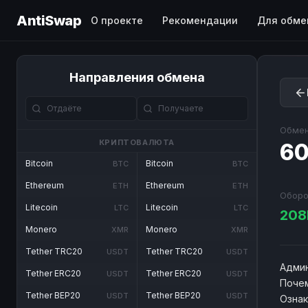
AntiSwap
О проекте
Рекомендации
Для обме
Направления обмена
Обмен
КРИПТОВАЛЮТА
60
Bitcoin
Bitcoin
BTC
BTC
Ethereum
Ethereum
ETH
ETH
Оборо
Litecoin
Litecoin
LTC
LTC
20
Monero
Monero
XMR
XMR
Tether TRC20
Tether TRC20
USDT
USDT
Админ
Tether ERC20
Tether ERC20
USDT
USDT
Почем
Tether BEP20
Tether BEP20
USDT
USDT
Озна