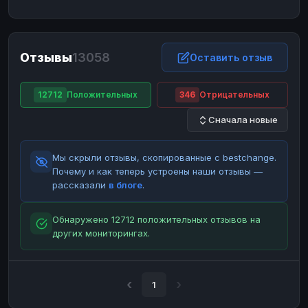
ЮMoney
ЮMoney
RUB
RUB
БАЛАНСЫ КРИПТОБИРЖ
Отзывы
13058
Binance
Binance
Оставить отзыв
RUB
RUB
ИНТЕРНЕТ БАНКИНГ
12712
Положительных
346
Отрицательных
СБЕР
СБЕР
RUB
RUB
Сначала новые
Альфа-Банк
Альфа-Банк
RUB
RUB
Райффайзен
Райффайзен
RUB
RUB
Мы скрыли отзывы, скопированные с bestchange.
ВТБ
ВТБ
RUB
RUB
Почему и как теперь устроены наши отзывы —
рассказали
в блоге
.
Т-Банк
Т-Банк
RUB
RUB
ДЕНЕЖНЫЕ ПЕРЕВОДЫ
Обнаружено 12712 положительных отзывов на
других мониторингах.
ЗК
ЗК
USD
USD
WU
WU
USD
USD
НАЛИЧНЫЕ ДЕНЬГИ
1
Наличные
Наличные
RUB
RUB