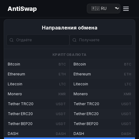
AntiSwap
Направления обмена
КРИПТОВАЛЮТА
Bitcoin
Bitcoin
BTC
BTC
Ethereum
Ethereum
ETH
ETH
Litecoin
Litecoin
LTC
LTC
Monero
Monero
XMR
XMR
Tether TRC20
Tether TRC20
USDT
USDT
Tether ERC20
Tether ERC20
USDT
USDT
Tether BEP20
Tether BEP20
USDT
USDT
DASH
DASH
DASH
DASH