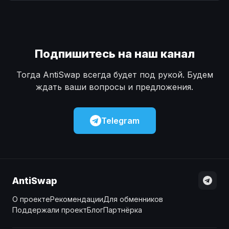
Наличные
Наличные
USD
USD
Наличные
Наличные
KZT
KZT
Подпишитесь на наш канал
Тогда AntiSwap всегда будет под рукой. Будем
ждать ваши вопросы и предложения.
Telegram
AntiSwap
О проекте
Рекомендации
Для обменников
Поддержали проект
Блог
Партнёрка