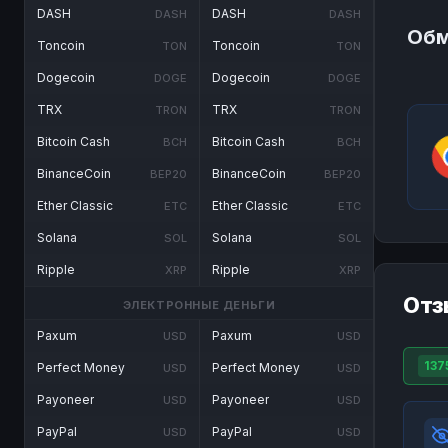
DASH
DASH
DASH
DASH
Обм
Toncoin
Toncoin
TON
TON
Dogecoin
Dogecoin
DOGE
DOGE
TRX
TRX
TRON
TRON
Bitcoin Cash
Bitcoin Cash
BCH
BCH
BinanceCoin
BinanceCoin
BEP20
BEP20
Ether Classic
Ether Classic
ETC
ETC
Solana
Solana
SOL
SOL
Ripple
Ripple
XRP
XRP
Отз
ЭЛЕКТРОННЫЕ ДЕНЬГИ
Paxum
Paxum
USD
USD
137
Perfect Money
Perfect Money
USD
USD
Payoneer
Payoneer
USD
USD
PayPal
PayPal
USD
USD