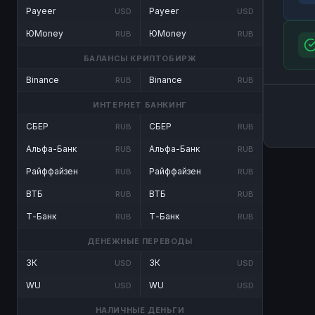
Payeer
Payeer
USD
USD
ЮMoney
ЮMoney
RUB
RUB
БАЛАНСЫ КРИПТОБИРЖ
Binance
Binance
RUB
RUB
ИНТЕРНЕТ БАНКИНГ
СБЕР
СБЕР
RUB
RUB
Альфа-Банк
Альфа-Банк
RUB
RUB
Райффайзен
Райффайзен
RUB
RUB
ВТБ
ВТБ
RUB
RUB
Т-Банк
Т-Банк
RUB
RUB
ДЕНЕЖНЫЕ ПЕРЕВОДЫ
ЗК
ЗК
USD
USD
WU
WU
USD
USD
НАЛИЧНЫЕ ДЕНЬГИ