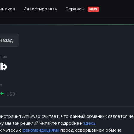
Сервисы
нников
Инвестировать
NEW
Назад
ник
db
т
K+
USD
истрация AntiSwap считает, что данный обменник является ч
у мы так решили? Читайте подробнее
здесь
комьтесь с
рекомендациями
перед совершением обмена