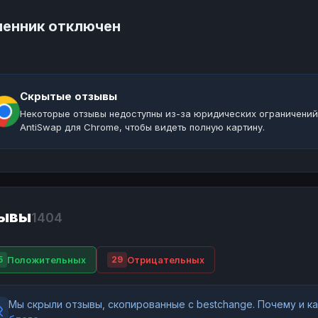
енник отключен
Скрытые отзывы
Некоторые отзывы недоступны из-за юридических ограничений
AntiSwap для Chrome, чтобы видеть полную картину.
ывы
1404
Положительных
Отрицательных
5
29
Мы скрыли отзывы, скопированные с bestchange. Почему и 