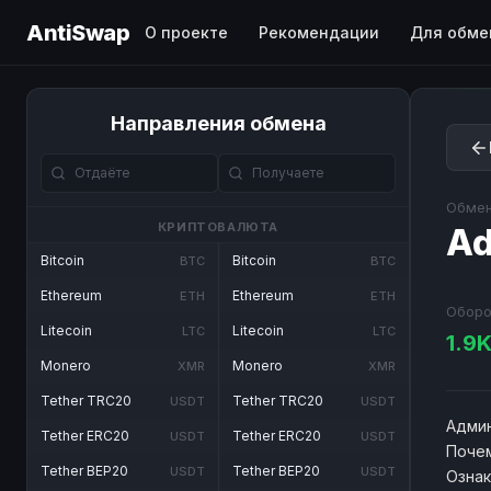
AntiSwap
О проекте
Рекомендации
Для обме
Направления обмена
Обмен
КРИПТОВАЛЮТА
A
Bitcoin
Bitcoin
BTC
BTC
Ethereum
Ethereum
ETH
ETH
Оборо
Litecoin
Litecoin
LTC
LTC
1.9
Monero
Monero
XMR
XMR
Tether TRC20
Tether TRC20
USDT
USDT
Админ
Tether ERC20
Tether ERC20
USDT
USDT
Почем
Tether BEP20
Tether BEP20
USDT
USDT
Озна