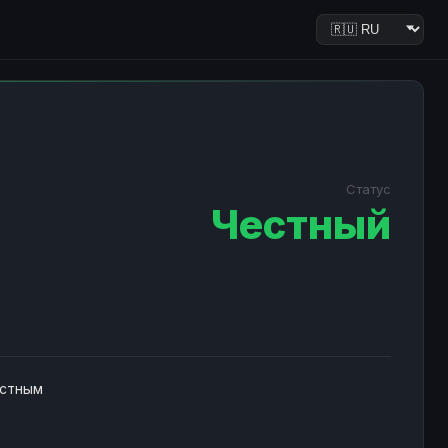
Статус
Честный
естным