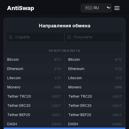
AntiSwap
Направления обмена
КРИПТОВАЛЮТА
Bitcoin
Bitcoin
BTC
BTC
Ethereum
Ethereum
ETH
ETH
Litecoin
Litecoin
LTC
LTC
Monero
Monero
XMR
XMR
Tether TRC20
Tether TRC20
USDT
USDT
Tether ERC20
Tether ERC20
USDT
USDT
Tether BEP20
Tether BEP20
USDT
USDT
DASH
DASH
DASH
DASH