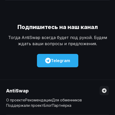
Наличные
Наличные
USD
USD
Наличные
Наличные
KZT
KZT
Подпишитесь на наш канал
Тогда AntiSwap всегда будет под рукой. Будем
ждать ваши вопросы и предложения.
Telegram
AntiSwap
О проекте
Рекомендации
Для обменников
Поддержали проект
Блог
Партнёрка