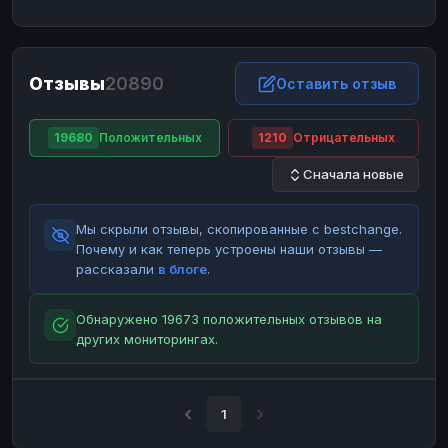
ЮMoney
ЮMoney
RUB
RUB
БАЛАНСЫ КРИПТОБИРЖ
Отзывы
20890
Binance
Binance
Оставить отзыв
RUB
RUB
ИНТЕРНЕТ БАНКИНГ
19680
Положительных
1210
Отрицательных
СБЕР
СБЕР
RUB
RUB
Сначала новые
Альфа-Банк
Альфа-Банк
RUB
RUB
Райффайзен
Райффайзен
RUB
RUB
Мы скрыли отзывы, скопированные с bestchange.
ВТБ
ВТБ
RUB
RUB
Почему и как теперь устроены наши отзывы —
рассказали
в блоге
.
Т-Банк
Т-Банк
RUB
RUB
ДЕНЕЖНЫЕ ПЕРЕВОДЫ
Обнаружено 19673 положительных отзывов на
других мониторингах.
ЗК
ЗК
USD
USD
WU
WU
USD
USD
НАЛИЧНЫЕ ДЕНЬГИ
1
Наличные
Наличные
RUB
RUB