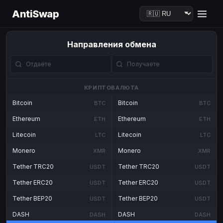
AntiSwap
Направления обмена
КРИПТОВАЛЮТА
Bitcoin
Bitcoin
BTC
BTC
Ethereum
Ethereum
ETH
ETH
Litecoin
Litecoin
LTC
LTC
Monero
Monero
XMR
XMR
Tether TRC20
Tether TRC20
USDT
USDT
Tether ERC20
Tether ERC20
USDT
USDT
Tether BEP20
Tether BEP20
USDT
USDT
DASH
DASH
DASH
DASH