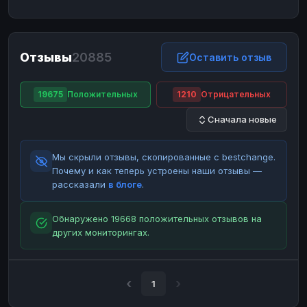
ЮMoney
ЮMoney
RUB
RUB
БАЛАНСЫ КРИПТОБИРЖ
Отзывы
20885
Binance
Binance
Оставить отзыв
RUB
RUB
ИНТЕРНЕТ БАНКИНГ
19675
Положительных
1210
Отрицательных
СБЕР
СБЕР
RUB
RUB
Сначала новые
Альфа-Банк
Альфа-Банк
RUB
RUB
Райффайзен
Райффайзен
RUB
RUB
Мы скрыли отзывы, скопированные с bestchange.
ВТБ
ВТБ
RUB
RUB
Почему и как теперь устроены наши отзывы —
рассказали
в блоге
.
Т-Банк
Т-Банк
RUB
RUB
ДЕНЕЖНЫЕ ПЕРЕВОДЫ
Обнаружено 19668 положительных отзывов на
других мониторингах.
ЗК
ЗК
USD
USD
WU
WU
USD
USD
НАЛИЧНЫЕ ДЕНЬГИ
1
Наличные
Наличные
RUB
RUB