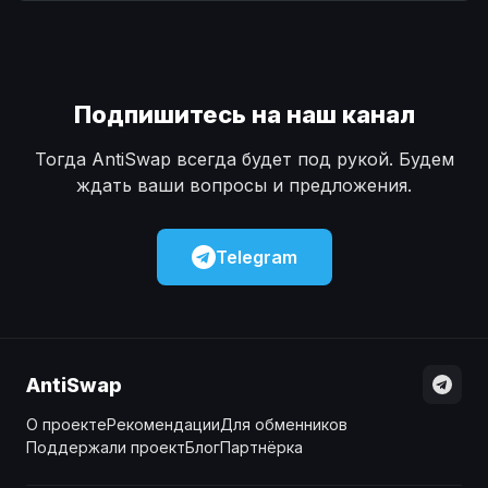
Наличные
Наличные
USD
USD
Наличные
Наличные
KZT
KZT
Подпишитесь на наш канал
Тогда AntiSwap всегда будет под рукой. Будем
ждать ваши вопросы и предложения.
Telegram
AntiSwap
О проекте
Рекомендации
Для обменников
Поддержали проект
Блог
Партнёрка