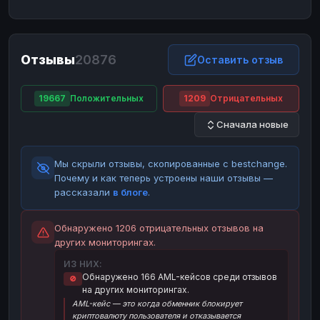
ЮMoney
ЮMoney
RUB
RUB
БАЛАНСЫ КРИПТОБИРЖ
Отзывы
20876
Binance
Binance
Оставить отзыв
RUB
RUB
ИНТЕРНЕТ БАНКИНГ
19667
Положительных
1209
Отрицательных
СБЕР
СБЕР
RUB
RUB
Сначала новые
Альфа-Банк
Альфа-Банк
RUB
RUB
Райффайзен
Райффайзен
RUB
RUB
Мы скрыли отзывы, скопированные с bestchange.
ВТБ
ВТБ
RUB
RUB
Почему и как теперь устроены наши отзывы —
рассказали
в блоге
.
Т-Банк
Т-Банк
RUB
RUB
ДЕНЕЖНЫЕ ПЕРЕВОДЫ
Обнаружено 1206 отрицательных отзывов на
других мониторингах.
ЗК
ЗК
USD
USD
ИЗ НИХ:
WU
WU
USD
USD
Обнаружено 166 AML-кейсов среди отзывов
🚫
на других мониторингах.
НАЛИЧНЫЕ ДЕНЬГИ
AML-кейс — это когда обменник блокирует
Наличные
Наличные
RUB
RUB
криптовалюту пользователя и отказывается