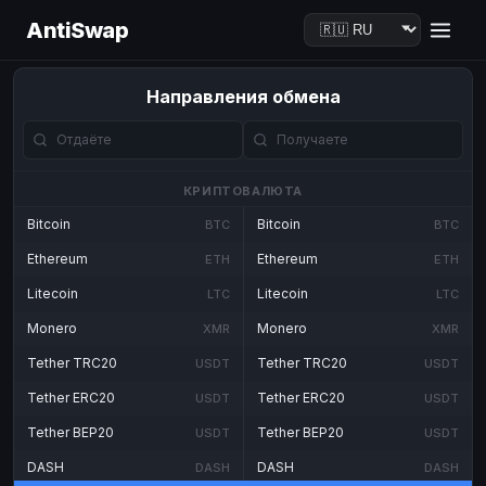
AntiSwap
Направления обмена
КРИПТОВАЛЮТА
Bitcoin
Bitcoin
BTC
BTC
Ethereum
Ethereum
ETH
ETH
Litecoin
Litecoin
LTC
LTC
Monero
Monero
XMR
XMR
Tether TRC20
Tether TRC20
USDT
USDT
Tether ERC20
Tether ERC20
USDT
USDT
Tether BEP20
Tether BEP20
USDT
USDT
DASH
DASH
DASH
DASH