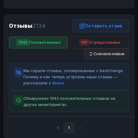
ЮMoney
ЮMoney
RUB
RUB
БАЛАНСЫ КРИПТОБИРЖ
Отзывы
2134
Binance
Binance
Оставить отзыв
RUB
RUB
ИНТЕРНЕТ БАНКИНГ
1943
Положительных
191
Отрицательных
СБЕР
СБЕР
RUB
RUB
Сначала новые
Альфа-Банк
Альфа-Банк
RUB
RUB
Райффайзен
Райффайзен
RUB
RUB
Мы скрыли отзывы, скопированные с bestchange.
ВТБ
ВТБ
RUB
RUB
Почему и как теперь устроены наши отзывы —
рассказали
в блоге
.
Т-Банк
Т-Банк
RUB
RUB
ДЕНЕЖНЫЕ ПЕРЕВОДЫ
Обнаружено 1943 положительных отзывов на
других мониторингах.
ЗК
ЗК
USD
USD
WU
WU
USD
USD
НАЛИЧНЫЕ ДЕНЬГИ
1
Наличные
Наличные
RUB
RUB