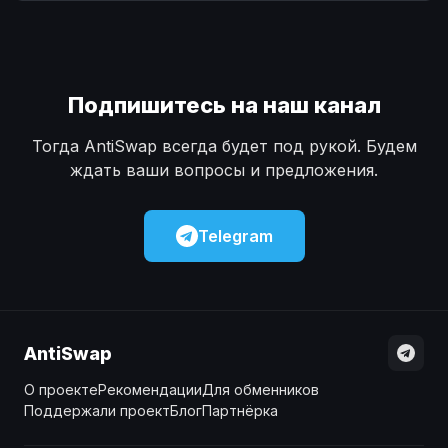
Наличные
Наличные
USD
USD
Наличные
Наличные
KZT
KZT
Подпишитесь на наш канал
Тогда AntiSwap всегда будет под рукой. Будем
ждать ваши вопросы и предложения.
Telegram
AntiSwap
О проекте
Рекомендации
Для обменников
Поддержали проект
Блог
Партнёрка