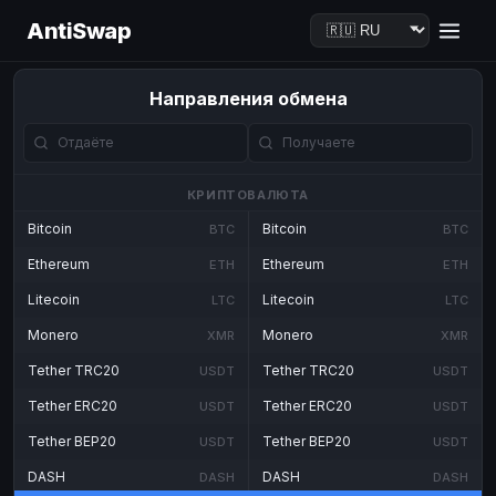
AntiSwap
Направления обмена
КРИПТОВАЛЮТА
Bitcoin
Bitcoin
BTC
BTC
Ethereum
Ethereum
ETH
ETH
Litecoin
Litecoin
LTC
LTC
Monero
Monero
XMR
XMR
Tether TRC20
Tether TRC20
USDT
USDT
Tether ERC20
Tether ERC20
USDT
USDT
Tether BEP20
Tether BEP20
USDT
USDT
DASH
DASH
DASH
DASH