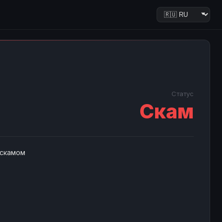
Статус
Скам
 скамом