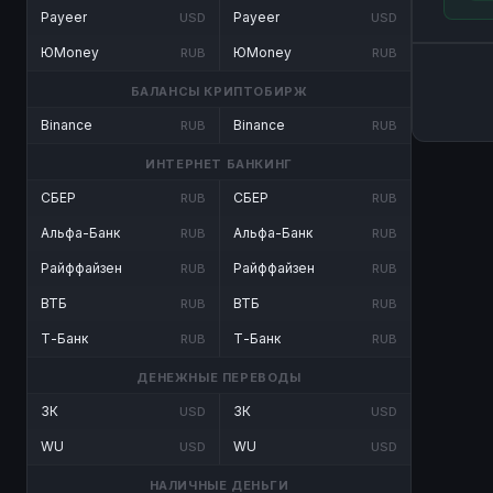
Payeer
Payeer
USD
USD
ЮMoney
ЮMoney
RUB
RUB
БАЛАНСЫ КРИПТОБИРЖ
Binance
Binance
RUB
RUB
ИНТЕРНЕТ БАНКИНГ
СБЕР
СБЕР
RUB
RUB
Альфа-Банк
Альфа-Банк
RUB
RUB
Райффайзен
Райффайзен
RUB
RUB
ВТБ
ВТБ
RUB
RUB
Т-Банк
Т-Банк
RUB
RUB
ДЕНЕЖНЫЕ ПЕРЕВОДЫ
ЗК
ЗК
USD
USD
WU
WU
USD
USD
НАЛИЧНЫЕ ДЕНЬГИ