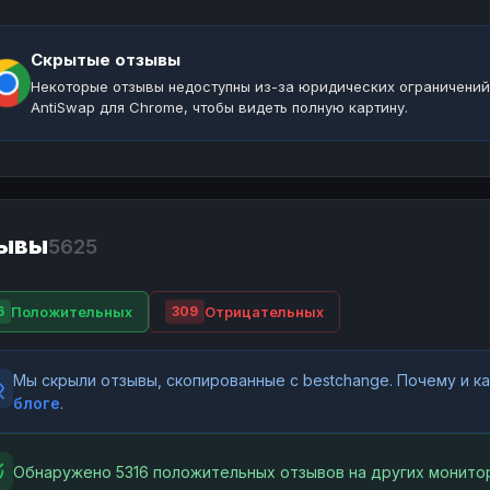
Скрытые отзывы
Некоторые отзывы недоступны из-за юридических ограничений
AntiSwap для Chrome, чтобы видеть полную картину.
ывы
5625
Положительных
Отрицательных
6
309
Мы скрыли отзывы, скопированные с bestchange. Почему и 
блоге
.
Обнаружено 5316 положительных отзывов на других монитор