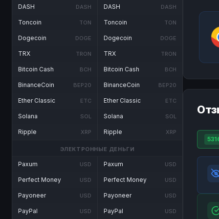
DASH
DASH
DASH
DASH
Toncoin
Toncoin
TON
TON
Dogecoin
Dogecoin
DOGE
DOGE
TRX
TRX
TRON
TRON
Bitcoin Cash
Bitcoin Cash
BCH
BCH
BinanceCoin
BinanceCoin
BEP20
BEP20
Ether Classic
Ether Classic
ETC
ETC
Отз
Solana
Solana
SOL
SOL
Ripple
Ripple
XRP
XRP
531
ЭЛЕКТРОННЫЕ ДЕНЬГИ
Paxum
Paxum
USD
USD
Perfect Money
Perfect Money
USD
USD
Payoneer
Payoneer
USD
USD
PayPal
PayPal
USD
USD