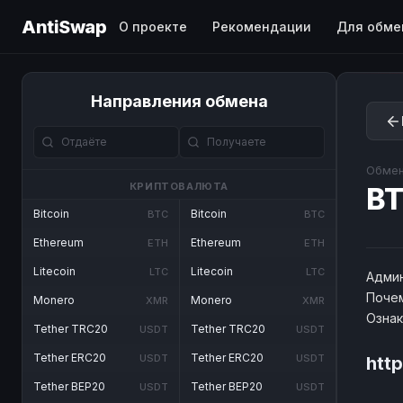
AntiSwap
О проекте
Рекомендации
Для обме
Направления обмена
Обмен
КРИПТОВАЛЮТА
BT
Bitcoin
Bitcoin
BTC
BTC
Ethereum
Ethereum
ETH
ETH
Litecoin
Litecoin
LTC
LTC
Админ
Почем
Monero
Monero
XMR
XMR
Озна
Tether TRC20
Tether TRC20
USDT
USDT
Tether ERC20
Tether ERC20
USDT
USDT
htt
Tether BEP20
Tether BEP20
USDT
USDT