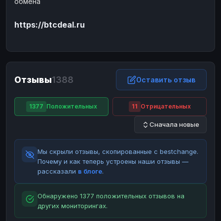
обмена
ЮMoney
ЮMoney
RUB
RUB
https://btcdeal.ru
БАЛАНСЫ КРИПТОБИРЖ
Binance
Binance
RUB
RUB
ИНТЕРНЕТ БАНКИНГ
СБЕР
СБЕР
RUB
RUB
Отзывы
1388
Оставить отзыв
Альфа-Банк
Альфа-Банк
RUB
RUB
Райффайзен
Райффайзен
RUB
RUB
1377
Положительных
11
Отрицательных
ВТБ
ВТБ
RUB
RUB
Сначала новые
Т-Банк
Т-Банк
RUB
RUB
Мы скрыли отзывы, скопированные с bestchange.
ДЕНЕЖНЫЕ ПЕРЕВОДЫ
Почему и как теперь устроены наши отзывы —
ЗК
ЗК
USD
USD
рассказали
в блоге
.
WU
WU
USD
USD
Обнаружено 1377 положительных отзывов на
НАЛИЧНЫЕ ДЕНЬГИ
других мониторингах.
Наличные
Наличные
RUB
RUB