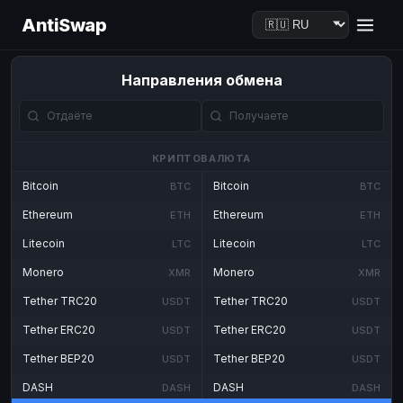
AntiSwap
Направления обмена
КРИПТОВАЛЮТА
Bitcoin
Bitcoin
BTC
BTC
Ethereum
Ethereum
ETH
ETH
Litecoin
Litecoin
LTC
LTC
Monero
Monero
XMR
XMR
Tether TRC20
Tether TRC20
USDT
USDT
Tether ERC20
Tether ERC20
USDT
USDT
Tether BEP20
Tether BEP20
USDT
USDT
DASH
DASH
DASH
DASH