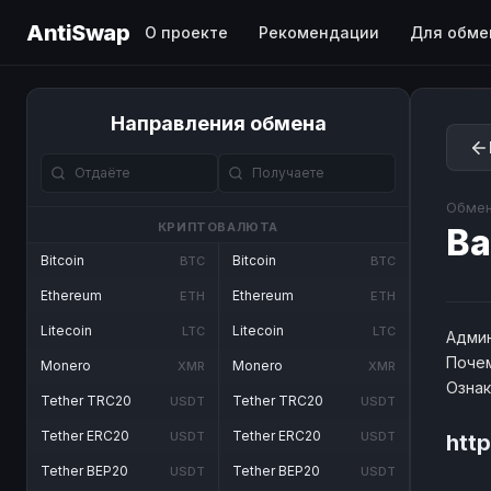
AntiSwap
О проекте
Рекомендации
Для обме
Направления обмена
Обмен
КРИПТОВАЛЮТА
B
Bitcoin
Bitcoin
BTC
BTC
Ethereum
Ethereum
ETH
ETH
Litecoin
Litecoin
LTC
LTC
Админ
Почем
Monero
Monero
XMR
XMR
Озна
Tether TRC20
Tether TRC20
USDT
USDT
Tether ERC20
Tether ERC20
USDT
USDT
htt
Tether BEP20
Tether BEP20
USDT
USDT