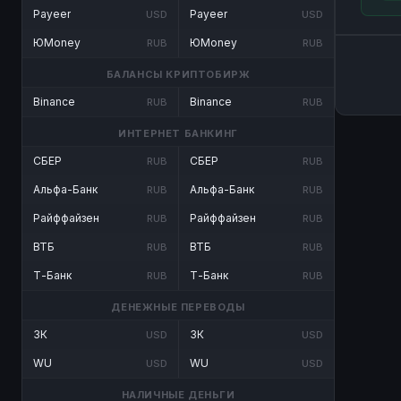
Payeer
Payeer
USD
USD
ЮMoney
ЮMoney
RUB
RUB
БАЛАНСЫ КРИПТОБИРЖ
Binance
Binance
RUB
RUB
ИНТЕРНЕТ БАНКИНГ
СБЕР
СБЕР
RUB
RUB
Альфа-Банк
Альфа-Банк
RUB
RUB
Райффайзен
Райффайзен
RUB
RUB
ВТБ
ВТБ
RUB
RUB
Т-Банк
Т-Банк
RUB
RUB
ДЕНЕЖНЫЕ ПЕРЕВОДЫ
ЗК
ЗК
USD
USD
WU
WU
USD
USD
НАЛИЧНЫЕ ДЕНЬГИ