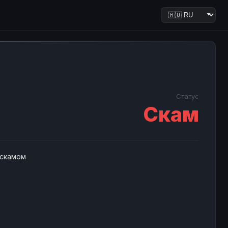
Статус
Скам
 скамом