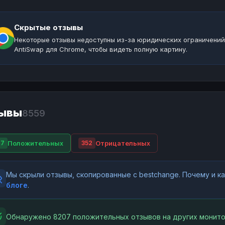
Скрытые отзывы
Некоторые отзывы недоступны из-за юридических ограничений
AntiSwap для Chrome, чтобы видеть полную картину.
ывы
8559
Положительных
Отрицательных
07
352
Мы скрыли отзывы, скопированные с bestchange. Почему и 
блоге
.
Обнаружено 8207 положительных отзывов на других монито