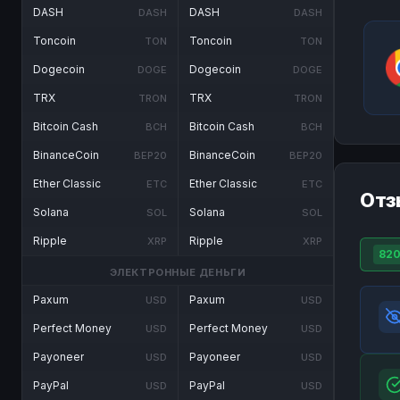
DASH
DASH
DASH
DASH
Toncoin
Toncoin
TON
TON
Dogecoin
Dogecoin
DOGE
DOGE
TRX
TRX
TRON
TRON
Bitcoin Cash
Bitcoin Cash
BCH
BCH
BinanceCoin
BinanceCoin
BEP20
BEP20
Ether Classic
Ether Classic
ETC
ETC
Отз
Solana
Solana
SOL
SOL
Ripple
Ripple
XRP
XRP
82
ЭЛЕКТРОННЫЕ ДЕНЬГИ
Paxum
Paxum
USD
USD
Perfect Money
Perfect Money
USD
USD
Payoneer
Payoneer
USD
USD
PayPal
PayPal
USD
USD