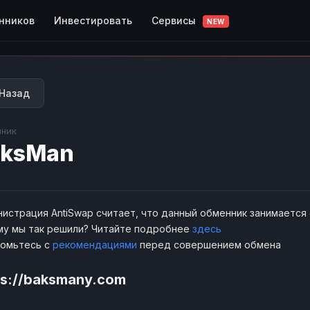
Сервисы
нников
Инвестировать
NEW
Назад
ник
aksMan
истрация AntiSwap считает, что данный обменник занимается
у мы так решили? Читайте подробнее
здесь
комьтесь с
рекомендациями
перед совершением обмена
ps://baksmany.com