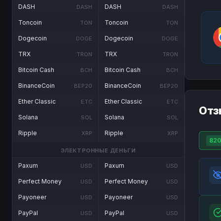
DASH
DASH
DASH
DASH
Toncoin
Toncoin
TON
TON
Dogecoin
Dogecoin
DOGE
DOGE
TRX
TRX
TRON
TRON
Bitcoin Cash
Bitcoin Cash
BCH
BCH
BinanceCoin
BinanceCoin
BEP20
BEP20
Ether Classic
Ether Classic
ETC
ETC
Отз
Solana
Solana
SOL
SOL
Ripple
Ripple
XRP
XRP
82
ЭЛЕКТРОННЫЕ ДЕНЬГИ
Paxum
Paxum
USD
USD
Perfect Money
Perfect Money
USD
USD
Payoneer
Payoneer
USD
USD
PayPal
PayPal
USD
USD