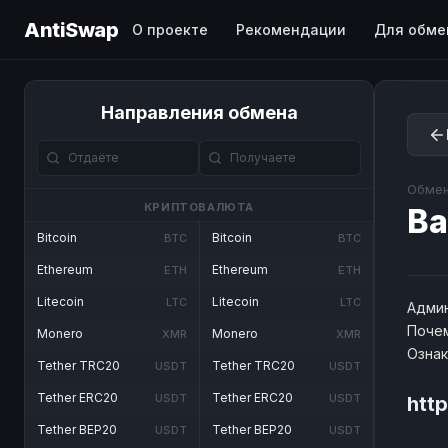
AntiSwap
О проекте
Рекомендации
Для обме
Направления обмена
Обмен
КРИПТОВАЛЮТА
B
Bitcoin
Bitcoin
BTC
BTC
Ethereum
Ethereum
ETH
ETH
Litecoin
Litecoin
LTC
LTC
Админ
Почем
Monero
Monero
XMR
XMR
Озна
Tether TRC20
Tether TRC20
USDT
USDT
Tether ERC20
Tether ERC20
USDT
USDT
htt
Tether BEP20
Tether BEP20
USDT
USDT