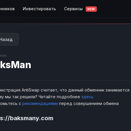
Сервисы
нников
Инвестировать
NEW
Назад
ник
aksMan
истрация AntiSwap считает, что данный обменник занимается
у мы так решили? Читайте подробнее
здесь
комьтесь с
рекомендациями
перед совершением обмена
ps://baksmany.com