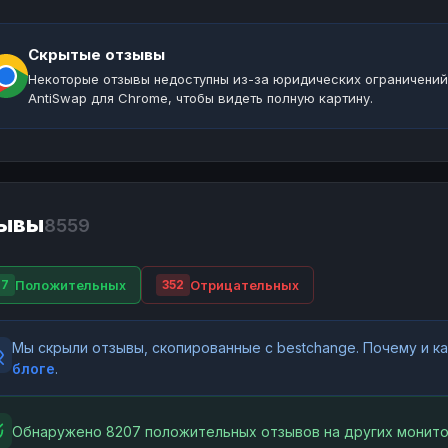
Скрытые отзывы
Некоторые отзывы недоступны из-за юридических ограничений
AntiSwap для Chrome, чтобы видеть полную картину.
ывы
8559
Положительных
Отрицательных
07
352
Мы скрыли отзывы, скопированные с bestchange. Почему и 
блоге
.
Обнаружено 8207 положительных отзывов на других монито