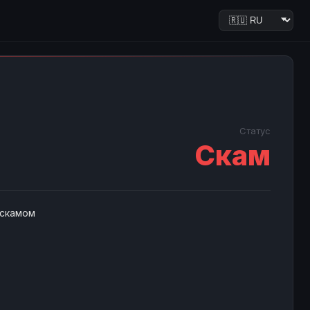
Статус
Скам
 скамом