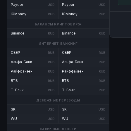
Payeer
Payeer
USD
USD
ЮMoney
ЮMoney
RUB
RUB
БАЛАНСЫ КРИПТОБИРЖ
Binance
Binance
RUB
RUB
ИНТЕРНЕТ БАНКИНГ
СБЕР
СБЕР
RUB
RUB
Альфа-Банк
Альфа-Банк
RUB
RUB
Райффайзен
Райффайзен
RUB
RUB
ВТБ
ВТБ
RUB
RUB
Т-Банк
Т-Банк
RUB
RUB
ДЕНЕЖНЫЕ ПЕРЕВОДЫ
ЗК
ЗК
USD
USD
WU
WU
USD
USD
НАЛИЧНЫЕ ДЕНЬГИ