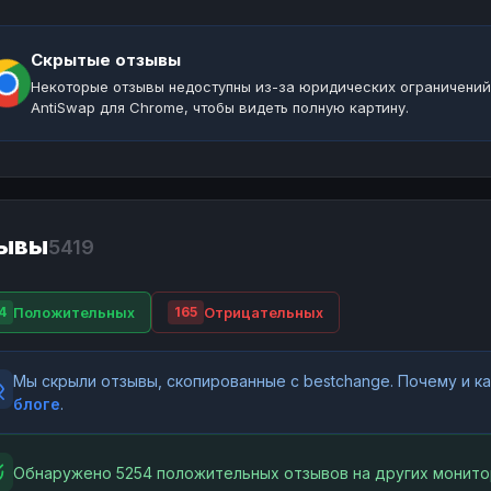
Скрытые отзывы
Некоторые отзывы недоступны из-за юридических ограничений
AntiSwap для Chrome, чтобы видеть полную картину.
ывы
5419
Положительных
Отрицательных
4
165
Мы скрыли отзывы, скопированные с bestchange. Почему и 
блоге
.
Обнаружено 5254 положительных отзывов на других монито