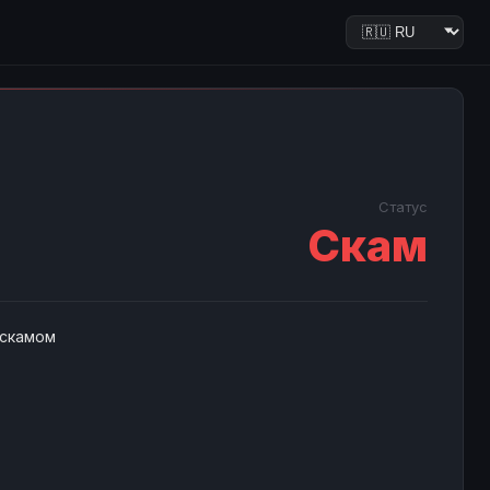
Статус
Скам
 скамом