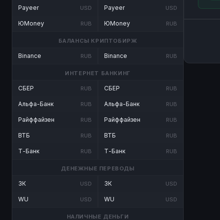
Payeer
Payeer
USD
USD
ЮMoney
ЮMoney
RUB
RUB
БАЛАНСЫ КРИПТОБИРЖ
Binance
Binance
RUB
RUB
ИНТЕРНЕТ БАНКИНГ
СБЕР
СБЕР
RUB
RUB
Альфа-Банк
Альфа-Банк
RUB
RUB
Райффайзен
Райффайзен
RUB
RUB
ВТБ
ВТБ
RUB
RUB
Т-Банк
Т-Банк
RUB
RUB
ДЕНЕЖНЫЕ ПЕРЕВОДЫ
ЗК
ЗК
USD
USD
WU
WU
USD
USD
НАЛИЧНЫЕ ДЕНЬГИ