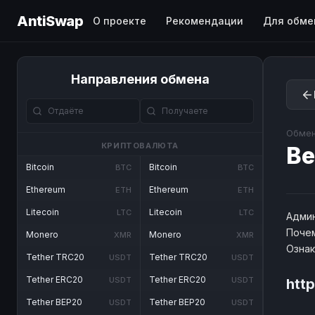
AntiSwap
О проекте
Рекомендации
Для обме
Направления обмена
Обмен
КРИПТОВАЛЮТА
Be
Bitcoin
Bitcoin
BTC
BTC
Ethereum
Ethereum
ETH
ETH
Litecoin
Litecoin
LTC
LTC
Админ
Почем
Monero
Monero
XMR
XMR
Озна
Tether TRC20
Tether TRC20
USDT
USDT
Tether ERC20
Tether ERC20
USDT
USDT
htt
Tether BEP20
Tether BEP20
USDT
USDT