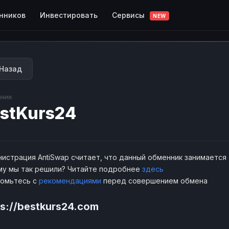
Сервисы
нников
Инвестировать
NEW
Назад
ник
stKurs24
истрация AntiSwap считает, что данный обменник занимается
у мы так решили? Читайте подробнее
здесь
комьтесь с
рекомендациями
перед совершением обмена
ps://bestkurs24.com