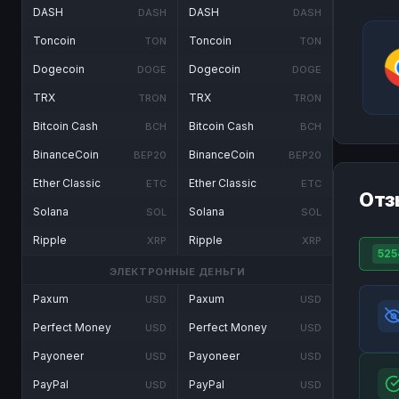
DASH
DASH
DASH
DASH
Toncoin
Toncoin
TON
TON
Dogecoin
Dogecoin
DOGE
DOGE
TRX
TRX
TRON
TRON
Bitcoin Cash
Bitcoin Cash
BCH
BCH
BinanceCoin
BinanceCoin
BEP20
BEP20
Ether Classic
Ether Classic
ETC
ETC
Отз
Solana
Solana
SOL
SOL
Ripple
Ripple
XRP
XRP
525
ЭЛЕКТРОННЫЕ ДЕНЬГИ
Paxum
Paxum
USD
USD
Perfect Money
Perfect Money
USD
USD
Payoneer
Payoneer
USD
USD
PayPal
PayPal
USD
USD