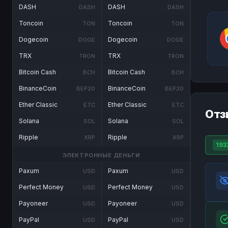
DASH
DASH
DASH
DASH
Toncoin
Toncoin
TON
TON
Dogecoin
Dogecoin
DOGE
DOGE
TRX
TRX
TRON
TRON
Bitcoin Cash
Bitcoin Cash
BCH
BCH
BinanceCoin
BinanceCoin
BEP20
BEP20
Ether Classic
Ether Classic
ETC
ETC
Отз
Solana
Solana
SOL
SOL
Ripple
Ripple
XRP
XRP
193
ЭЛЕКТРОННЫЕ ДЕНЬГИ
Paxum
Paxum
USD
USD
Perfect Money
Perfect Money
USD
USD
Payoneer
Payoneer
USD
USD
PayPal
PayPal
USD
USD