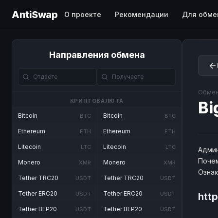
AntiSwap
О проекте
Рекомендации
Для обме
Направления обмена
Обмен
КРИПТОВАЛЮТА
Bi
Bitcoin
Bitcoin
BTC
BTC
Ethereum
Ethereum
ETH
ETH
Litecoin
Litecoin
LTC
LTC
Админ
Почем
Monero
Monero
XMR
XMR
Озна
Tether TRC20
Tether TRC20
USDT
USDT
Tether ERC20
Tether ERC20
USDT
USDT
htt
Tether BEP20
Tether BEP20
USDT
USDT