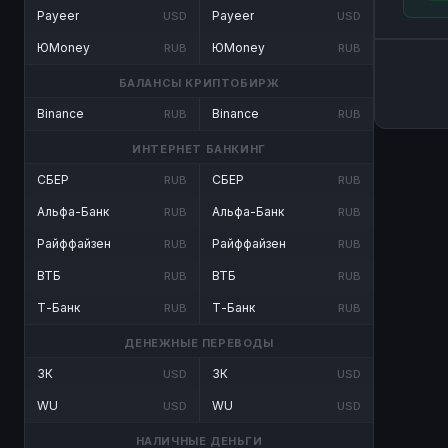
Payeer
Payeer
USD
USD
ЮMoney
ЮMoney
RUB
RUB
БАЛАНСЫ КРИПТОБИРЖ
Binance
Binance
RUB
RUB
ИНТЕРНЕТ БАНКИНГ
СБЕР
СБЕР
RUB
RUB
Альфа-Банк
Альфа-Банк
RUB
RUB
Райффайзен
Райффайзен
RUB
RUB
ВТБ
ВТБ
RUB
RUB
Т-Банк
Т-Банк
RUB
RUB
ДЕНЕЖНЫЕ ПЕРЕВОДЫ
ЗК
ЗК
USD
USD
WU
WU
USD
USD
НАЛИЧНЫЕ ДЕНЬГИ