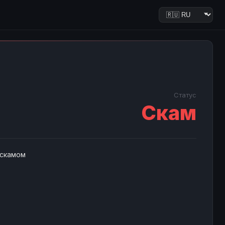
Статус
Скам
 скамом