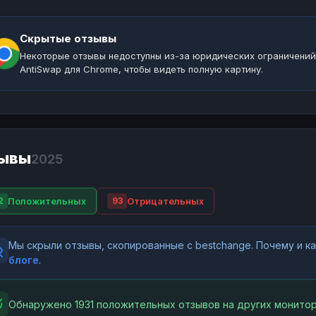
Скрытые отзывы
Некоторые отзывы недоступны из-за юридических ограничений
AntiSwap для Chrome, чтобы видеть полную картину.
ывы
2025
Положительных
Отрицательных
2
93
Мы скрыли отзывы, скопированные с bestchange. Почему и 
блоге
.
Обнаружено 1931 положительных отзывов на других монитор