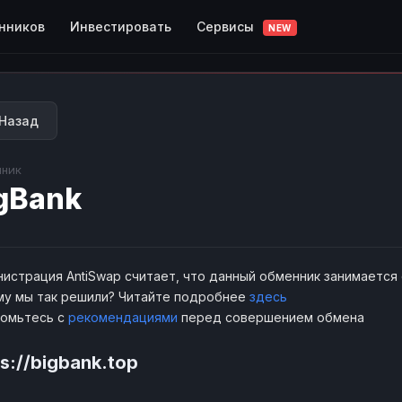
Сервисы
нников
Инвестировать
NEW
Назад
ник
gBank
истрация AntiSwap считает, что данный обменник занимается
у мы так решили? Читайте подробнее
здесь
комьтесь с
рекомендациями
перед совершением обмена
ps://bigbank.top