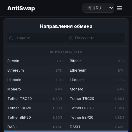
AntiSwap
Направления обмена
КРИПТОВАЛЮТА
Bitcoin
Bitcoin
BTC
BTC
Ethereum
Ethereum
ETH
ETH
Litecoin
Litecoin
LTC
LTC
Monero
Monero
XMR
XMR
Tether TRC20
Tether TRC20
USDT
USDT
Tether ERC20
Tether ERC20
USDT
USDT
Tether BEP20
Tether BEP20
USDT
USDT
DASH
DASH
DASH
DASH