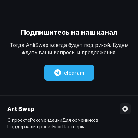
Наличные
Наличные
USD
USD
Наличные
Наличные
KZT
KZT
Подпишитесь на наш канал
Тогда AntiSwap всегда будет под рукой. Будем
ждать ваши вопросы и предложения.
Telegram
AntiSwap
О проекте
Рекомендации
Для обменников
Поддержали проект
Блог
Партнёрка