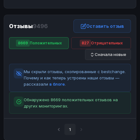
ЮMoney
ЮMoney
RUB
RUB
БАЛАНСЫ КРИПТОБИРЖ
Отзывы
9496
Binance
Binance
Оставить отзыв
RUB
RUB
ИНТЕРНЕТ БАНКИНГ
8669
Положительных
827
Отрицательных
СБЕР
СБЕР
RUB
RUB
Сначала новые
Альфа-Банк
Альфа-Банк
RUB
RUB
Райффайзен
Райффайзен
RUB
RUB
Мы скрыли отзывы, скопированные с bestchange.
ВТБ
ВТБ
RUB
RUB
Почему и как теперь устроены наши отзывы —
рассказали
в блоге
.
Т-Банк
Т-Банк
RUB
RUB
ДЕНЕЖНЫЕ ПЕРЕВОДЫ
Обнаружено 8669 положительных отзывов на
других мониторингах.
ЗК
ЗК
USD
USD
WU
WU
USD
USD
НАЛИЧНЫЕ ДЕНЬГИ
1
Наличные
Наличные
RUB
RUB