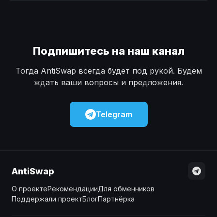
Наличные
Наличные
USD
USD
Наличные
Наличные
KZT
KZT
Подпишитесь на наш канал
Тогда AntiSwap всегда будет под рукой. Будем
ждать ваши вопросы и предложения.
Telegram
AntiSwap
О проекте
Рекомендации
Для обменников
Поддержали проект
Блог
Партнёрка