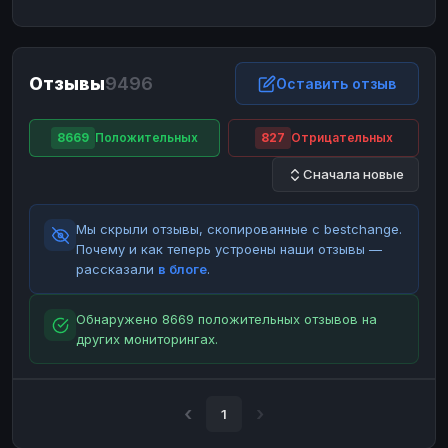
ЮMoney
ЮMoney
RUB
RUB
БАЛАНСЫ КРИПТОБИРЖ
Отзывы
9496
Binance
Binance
Оставить отзыв
RUB
RUB
ИНТЕРНЕТ БАНКИНГ
8669
Положительных
827
Отрицательных
СБЕР
СБЕР
RUB
RUB
Сначала новые
Альфа-Банк
Альфа-Банк
RUB
RUB
Райффайзен
Райффайзен
RUB
RUB
Мы скрыли отзывы, скопированные с bestchange.
ВТБ
ВТБ
RUB
RUB
Почему и как теперь устроены наши отзывы —
рассказали
в блоге
.
Т-Банк
Т-Банк
RUB
RUB
ДЕНЕЖНЫЕ ПЕРЕВОДЫ
Обнаружено 8669 положительных отзывов на
других мониторингах.
ЗК
ЗК
USD
USD
WU
WU
USD
USD
НАЛИЧНЫЕ ДЕНЬГИ
1
Наличные
Наличные
RUB
RUB