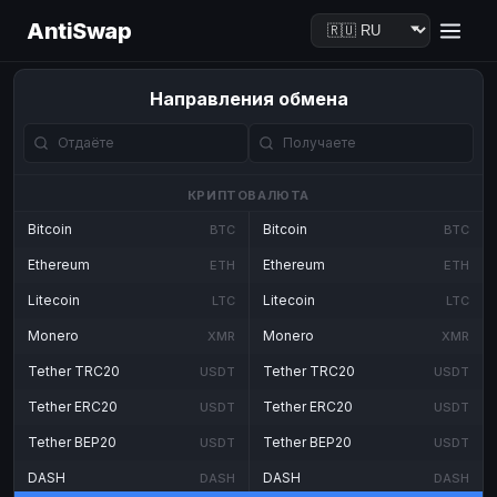
AntiSwap
Направления обмена
КРИПТОВАЛЮТА
Bitcoin
Bitcoin
BTC
BTC
Ethereum
Ethereum
ETH
ETH
Litecoin
Litecoin
LTC
LTC
Monero
Monero
XMR
XMR
Tether TRC20
Tether TRC20
USDT
USDT
Tether ERC20
Tether ERC20
USDT
USDT
Tether BEP20
Tether BEP20
USDT
USDT
DASH
DASH
DASH
DASH