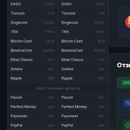
DASH
DASH
DASH
DASH
Toncoin
Toncoin
TON
TON
Dogecoin
Dogecoin
DOGE
DOGE
TRX
TRX
TRON
TRON
Bitcoin Cash
Bitcoin Cash
BCH
BCH
BinanceCoin
BinanceCoin
BEP20
BEP20
Ether Classic
Ether Classic
ETC
ETC
Отз
Solana
Solana
SOL
SOL
Ripple
Ripple
XRP
XRP
866
ЭЛЕКТРОННЫЕ ДЕНЬГИ
Paxum
Paxum
USD
USD
Perfect Money
Perfect Money
USD
USD
Payoneer
Payoneer
USD
USD
PayPal
PayPal
USD
USD