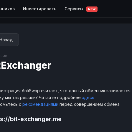
Сервисы
нников
Инвестировать
NEW
Назад
ник
tExchanger
истрация AntiSwap считает, что данный обменник занимается
у мы так решили? Читайте подробнее
здесь
комьтесь с
рекомендациями
перед совершением обмена
ps://bit-exchanger.me