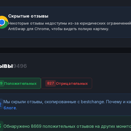
Скрытые отзывы
Некоторые отзывы недоступны из-за юридических ограничений
AntiSwap для Chrome, чтобы видеть полную картину.
ывы
9496
Положительных
Отрицательных
9
827
Мы скрыли отзывы, скопированные с bestchange. Почему и 
блоге
.
Обнаружено 8669 положительных отзывов на других монито