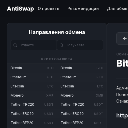
AntiSwap
О проекте
Рекомендации
Для обме
Направления обмена
Обмен
КРИПТОВАЛЮТА
Bi
Bitcoin
Bitcoin
BTC
BTC
Ethereum
Ethereum
ETH
ETH
Litecoin
Litecoin
LTC
LTC
Админ
Почем
Monero
Monero
XMR
XMR
Озна
Tether TRC20
Tether TRC20
USDT
USDT
Tether ERC20
Tether ERC20
USDT
USDT
htt
Tether BEP20
Tether BEP20
USDT
USDT