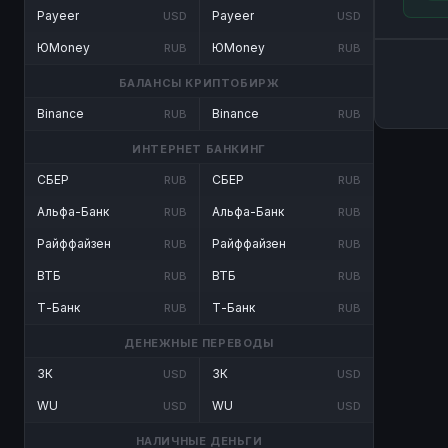
Payeer
Payeer
USD
USD
ЮMoney
ЮMoney
RUB
RUB
БАЛАНСЫ КРИПТОБИРЖ
Binance
Binance
RUB
RUB
ИНТЕРНЕТ БАНКИНГ
СБЕР
СБЕР
RUB
RUB
Альфа-Банк
Альфа-Банк
RUB
RUB
Райффайзен
Райффайзен
RUB
RUB
ВТБ
ВТБ
RUB
RUB
Т-Банк
Т-Банк
RUB
RUB
ДЕНЕЖНЫЕ ПЕРЕВОДЫ
ЗК
ЗК
USD
USD
WU
WU
USD
USD
НАЛИЧНЫЕ ДЕНЬГИ