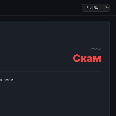
Статус
Скам
 скамом