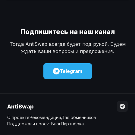
Наличные
Наличные
USD
USD
Наличные
Наличные
KZT
KZT
Подпишитесь на наш канал
Тогда AntiSwap всегда будет под рукой. Будем
ждать ваши вопросы и предложения.
Telegram
AntiSwap
О проекте
Рекомендации
Для обменников
Поддержали проект
Блог
Партнёрка