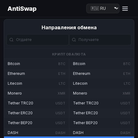
AntiSwap
Направления обмена
КРИПТОВАЛЮТА
Bitcoin
Bitcoin
BTC
BTC
Ethereum
Ethereum
ETH
ETH
Litecoin
Litecoin
LTC
LTC
Monero
Monero
XMR
XMR
Tether TRC20
Tether TRC20
USDT
USDT
Tether ERC20
Tether ERC20
USDT
USDT
Tether BEP20
Tether BEP20
USDT
USDT
DASH
DASH
DASH
DASH