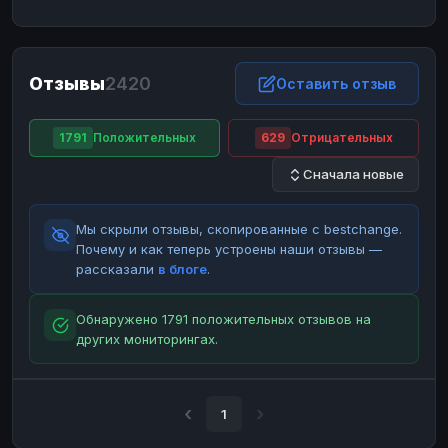
ЮMoney
ЮMoney
RUB
RUB
БАЛАНСЫ КРИПТОБИРЖ
Отзывы
2420
Binance
Binance
Оставить отзыв
RUB
RUB
ИНТЕРНЕТ БАНКИНГ
1791
Положительных
629
Отрицательных
СБЕР
СБЕР
RUB
RUB
Сначала новые
Альфа-Банк
Альфа-Банк
RUB
RUB
Райффайзен
Райффайзен
RUB
RUB
Мы скрыли отзывы, скопированные с bestchange.
ВТБ
ВТБ
RUB
RUB
Почему и как теперь устроены наши отзывы —
рассказали
в блоге
.
Т-Банк
Т-Банк
RUB
RUB
ДЕНЕЖНЫЕ ПЕРЕВОДЫ
Обнаружено 1791 положительных отзывов на
других мониторингах.
ЗК
ЗК
USD
USD
WU
WU
USD
USD
НАЛИЧНЫЕ ДЕНЬГИ
1
Наличные
Наличные
RUB
RUB