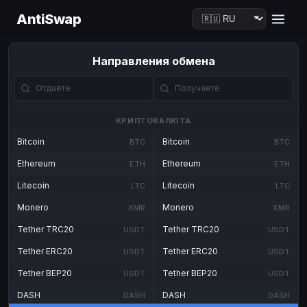
AntiSwap
Направления обмена
КРИПТОВАЛЮТА
Bitcoin
Bitcoin
BTC
BTC
Ethereum
Ethereum
ETH
ETH
Litecoin
Litecoin
LTC
LTC
Monero
Monero
XMR
XMR
Tether TRC20
Tether TRC20
USDT
USDT
Tether ERC20
Tether ERC20
USDT
USDT
Tether BEP20
Tether BEP20
USDT
USDT
DASH
DASH
DASH
DASH