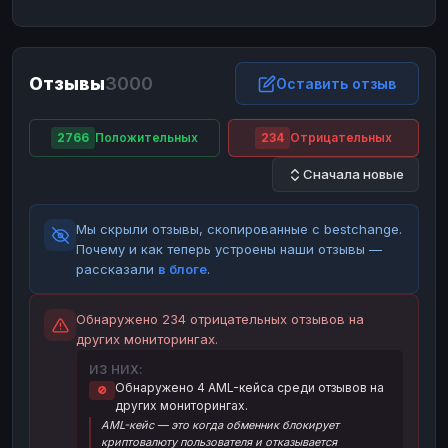
ЮMoney
ЮMoney
RUB
RUB
БАЛАНСЫ КРИПТОБИРЖ
Отзывы
3000
Binance
Binance
Оставить отзыв
RUB
RUB
ИНТЕРНЕТ БАНКИНГ
2766
Положительных
234
Отрицательных
СБЕР
СБЕР
RUB
RUB
Сначала новые
Альфа-Банк
Альфа-Банк
RUB
RUB
Райффайзен
Райффайзен
RUB
RUB
Мы скрыли отзывы, скопированные с bestchange.
ВТБ
ВТБ
RUB
RUB
Почему и как теперь устроены наши отзывы —
рассказали
в блоге
.
Т-Банк
Т-Банк
RUB
RUB
ДЕНЕЖНЫЕ ПЕРЕВОДЫ
Обнаружено 234 отрицательных отзывов на
других мониторингах.
ЗК
ЗК
USD
USD
ИЗ НИХ:
WU
WU
USD
USD
Обнаружено 4 AML-кейса среди отзывов на
🚫
других мониторингах.
НАЛИЧНЫЕ ДЕНЬГИ
AML-кейс — это когда обменник блокирует
Наличные
Наличные
RUB
RUB
криптовалюту пользователя и отказывается