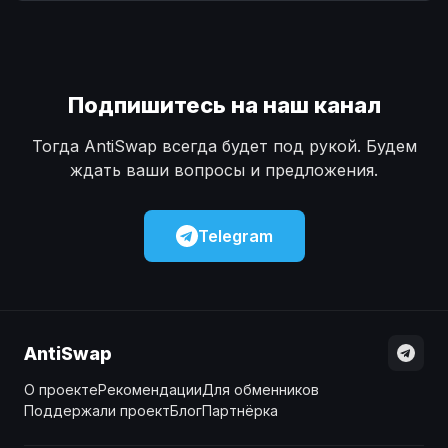
Наличные
Наличные
USD
USD
Наличные
Наличные
KZT
KZT
Подпишитесь на наш канал
Тогда AntiSwap всегда будет под рукой. Будем
ждать ваши вопросы и предложения.
Telegram
AntiSwap
О проекте
Рекомендации
Для обменников
Поддержали проект
Блог
Партнёрка