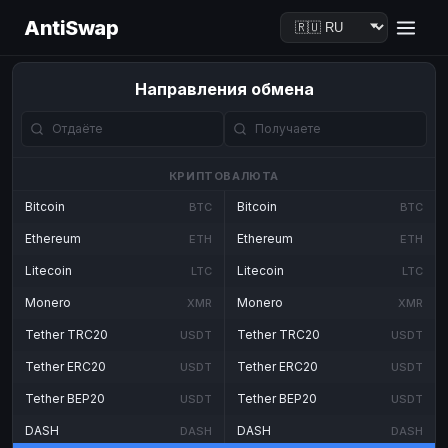
AntiSwap
Направления обмена
КРИПТОВАЛЮТА
Bitcoin
Bitcoin
BTC
BTC
Ethereum
Ethereum
ETH
ETH
Litecoin
Litecoin
LTC
LTC
Monero
Monero
XMR
XMR
Tether TRC20
Tether TRC20
USDT
USDT
Tether ERC20
Tether ERC20
USDT
USDT
Tether BEP20
Tether BEP20
USDT
USDT
DASH
DASH
DASH
DASH