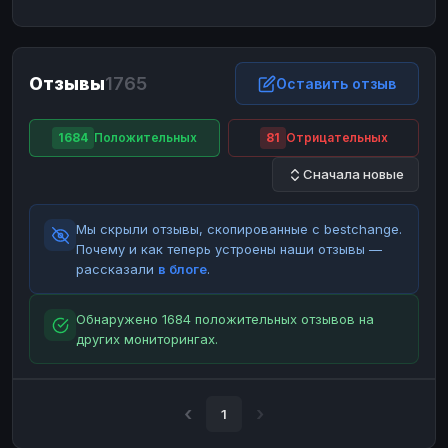
ЮMoney
ЮMoney
RUB
RUB
БАЛАНСЫ КРИПТОБИРЖ
Отзывы
1765
Binance
Binance
Оставить отзыв
RUB
RUB
ИНТЕРНЕТ БАНКИНГ
1684
Положительных
81
Отрицательных
СБЕР
СБЕР
RUB
RUB
Сначала новые
Альфа-Банк
Альфа-Банк
RUB
RUB
Райффайзен
Райффайзен
RUB
RUB
Мы скрыли отзывы, скопированные с bestchange.
ВТБ
ВТБ
RUB
RUB
Почему и как теперь устроены наши отзывы —
рассказали
в блоге
.
Т-Банк
Т-Банк
RUB
RUB
ДЕНЕЖНЫЕ ПЕРЕВОДЫ
Обнаружено 1684 положительных отзывов на
других мониторингах.
ЗК
ЗК
USD
USD
WU
WU
USD
USD
НАЛИЧНЫЕ ДЕНЬГИ
1
Наличные
Наличные
RUB
RUB