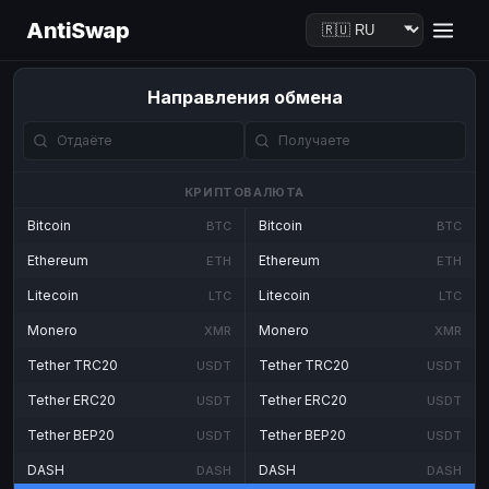
AntiSwap
Направления обмена
КРИПТОВАЛЮТА
Bitcoin
Bitcoin
BTC
BTC
Ethereum
Ethereum
ETH
ETH
Litecoin
Litecoin
LTC
LTC
Monero
Monero
XMR
XMR
Tether TRC20
Tether TRC20
USDT
USDT
Tether ERC20
Tether ERC20
USDT
USDT
Tether BEP20
Tether BEP20
USDT
USDT
DASH
DASH
DASH
DASH