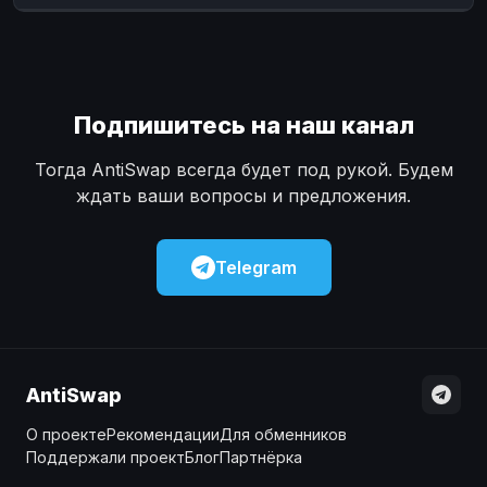
Наличные
Наличные
USD
USD
Наличные
Наличные
KZT
KZT
Подпишитесь на наш канал
Тогда AntiSwap всегда будет под рукой. Будем
ждать ваши вопросы и предложения.
Telegram
AntiSwap
О проекте
Рекомендации
Для обменников
Поддержали проект
Блог
Партнёрка