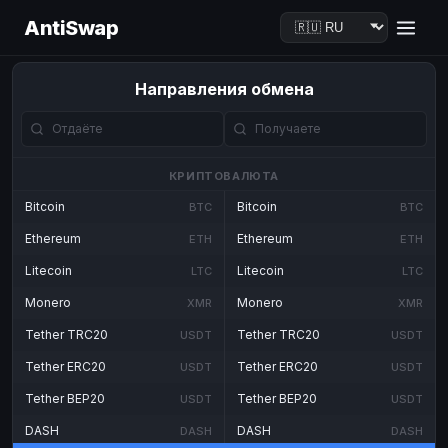
AntiSwap
Направления обмена
КРИПТОВАЛЮТА
Bitcoin
Bitcoin
BTC
BTC
Ethereum
Ethereum
ETH
ETH
Litecoin
Litecoin
LTC
LTC
Monero
Monero
XMR
XMR
Tether TRC20
Tether TRC20
USDT
USDT
Tether ERC20
Tether ERC20
USDT
USDT
Tether BEP20
Tether BEP20
USDT
USDT
DASH
DASH
DASH
DASH