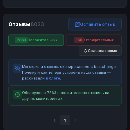
ЮMoney
ЮMoney
RUB
RUB
БАЛАНСЫ КРИПТОБИРЖ
Отзывы
8023
Binance
Binance
Оставить отзыв
RUB
RUB
ИНТЕРНЕТ БАНКИНГ
7863
Положительных
160
Отрицательных
СБЕР
СБЕР
RUB
RUB
Сначала новые
Альфа-Банк
Альфа-Банк
RUB
RUB
Райффайзен
Райффайзен
RUB
RUB
Мы скрыли отзывы, скопированные с bestchange.
ВТБ
ВТБ
RUB
RUB
Почему и как теперь устроены наши отзывы —
рассказали
в блоге
.
Т-Банк
Т-Банк
RUB
RUB
ДЕНЕЖНЫЕ ПЕРЕВОДЫ
Обнаружено 7863 положительных отзывов на
других мониторингах.
ЗК
ЗК
USD
USD
WU
WU
USD
USD
НАЛИЧНЫЕ ДЕНЬГИ
1
Наличные
Наличные
RUB
RUB