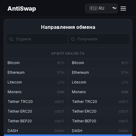
AntiSwap
Направления обмена
КРИПТОВАЛЮТА
Bitcoin
Bitcoin
BTC
BTC
Ethereum
Ethereum
ETH
ETH
Litecoin
Litecoin
LTC
LTC
Monero
Monero
XMR
XMR
Tether TRC20
Tether TRC20
USDT
USDT
Tether ERC20
Tether ERC20
USDT
USDT
Tether BEP20
Tether BEP20
USDT
USDT
DASH
DASH
DASH
DASH