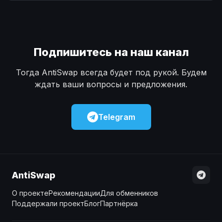
Наличные
Наличные
USD
USD
Наличные
Наличные
KZT
KZT
Подпишитесь на наш канал
Тогда AntiSwap всегда будет под рукой. Будем
ждать ваши вопросы и предложения.
Telegram
AntiSwap
О проекте
Рекомендации
Для обменников
Поддержали проект
Блог
Партнёрка