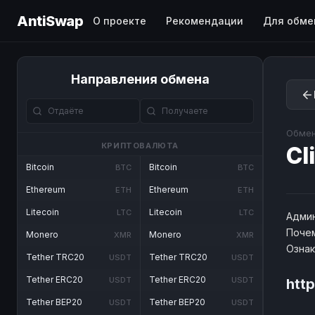
AntiSwap
О проекте
Рекомендации
Для обме
Направления обмена
Обмен
КРИПТОВАЛЮТА
Cl
Bitcoin
Bitcoin
BTC
BTC
Ethereum
Ethereum
ETH
ETH
Litecoin
Litecoin
LTC
LTC
Админ
Почем
Monero
Monero
XMR
XMR
Озна
Tether TRC20
Tether TRC20
USDT
USDT
Tether ERC20
Tether ERC20
USDT
USDT
http
Tether BEP20
Tether BEP20
USDT
USDT