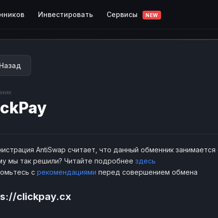
Сервисы
нников
Инвестировать
NEW
Назад
ник
ickPay
истрация AntiSwap считает, что данный обменник занимается
у мы так решили? Читайте подробнее
здесь
комьтесь с
рекомендациями
перед совершением обмена
s://clickpay.cx