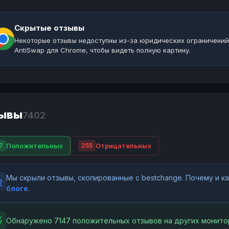
Скрытые отзывы
Некоторые отзывы недоступны из-за юридических ограничений
AntiSwap для Chrome, чтобы видеть полную картину.
ывы
7402
Положительных
Отрицательных
7
255
Мы скрыли отзывы, скопированные с bestchange. Почему и 
блоге
.
Обнаружено 7147 положительных отзывов на других монито