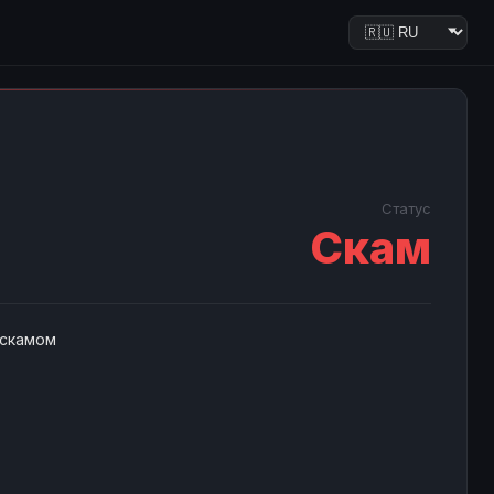
Статус
Скам
 скамом