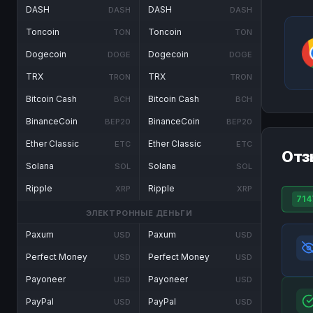
DASH
DASH
DASH
DASH
Toncoin
Toncoin
TON
TON
Dogecoin
Dogecoin
DOGE
DOGE
TRX
TRX
TRON
TRON
Bitcoin Cash
Bitcoin Cash
BCH
BCH
BinanceCoin
BinanceCoin
BEP20
BEP20
Ether Classic
Ether Classic
ETC
ETC
Отз
Solana
Solana
SOL
SOL
Ripple
Ripple
XRP
XRP
714
ЭЛЕКТРОННЫЕ ДЕНЬГИ
Paxum
Paxum
USD
USD
Perfect Money
Perfect Money
USD
USD
Payoneer
Payoneer
USD
USD
PayPal
PayPal
USD
USD