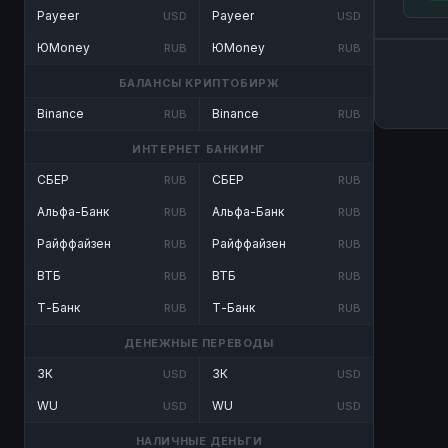
Payeer
Payeer
USD
USD
ЮMoney
ЮMoney
RUB
RUB
БАЛАНСЫ КРИПТОБИРЖ
Binance
Binance
RUB
RUB
ИНТЕРНЕТ БАНКИНГ
СБЕР
СБЕР
RUB
RUB
Альфа-Банк
Альфа-Банк
RUB
RUB
Райффайзен
Райффайзен
RUB
RUB
ВТБ
ВТБ
RUB
RUB
Т-Банк
Т-Банк
RUB
RUB
ДЕНЕЖНЫЕ ПЕРЕВОДЫ
ЗК
ЗК
USD
USD
WU
WU
USD
USD
НАЛИЧНЫЕ ДЕНЬГИ