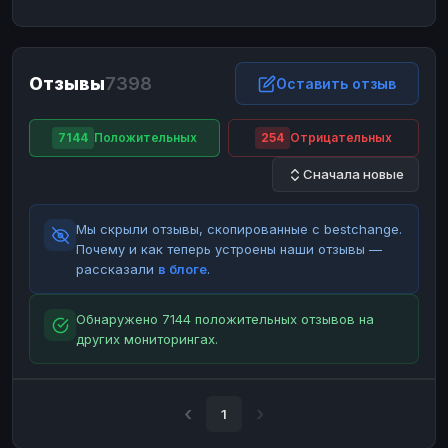
ЮMoney
ЮMoney
RUB
RUB
БАЛАНСЫ КРИПТОБИРЖ
Отзывы
7398
Binance
Binance
Оставить отзыв
RUB
RUB
ИНТЕРНЕТ БАНКИНГ
7144
Положительных
254
Отрицательных
СБЕР
СБЕР
RUB
RUB
Сначала новые
Альфа-Банк
Альфа-Банк
RUB
RUB
Райффайзен
Райффайзен
RUB
RUB
Мы скрыли отзывы, скопированные с bestchange.
ВТБ
ВТБ
RUB
RUB
Почему и как теперь устроены наши отзывы —
рассказали
в блоге
.
Т-Банк
Т-Банк
RUB
RUB
ДЕНЕЖНЫЕ ПЕРЕВОДЫ
Обнаружено 7144 положительных отзывов на
других мониторингах.
ЗК
ЗК
USD
USD
WU
WU
USD
USD
НАЛИЧНЫЕ ДЕНЬГИ
1
Наличные
Наличные
RUB
RUB