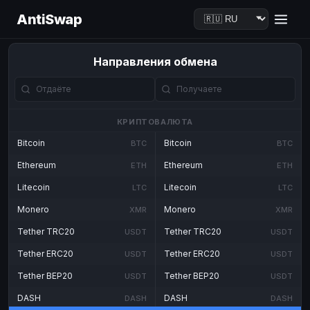
AntiSwap
Направления обмена
КРИПТОВАЛЮТА
Bitcoin
Bitcoin
BTC
BTC
Ethereum
Ethereum
ETH
ETH
Litecoin
Litecoin
LTC
LTC
Monero
Monero
XMR
XMR
Tether TRC20
Tether TRC20
USDT
USDT
Tether ERC20
Tether ERC20
USDT
USDT
Tether BEP20
Tether BEP20
USDT
USDT
DASH
DASH
DASH
DASH