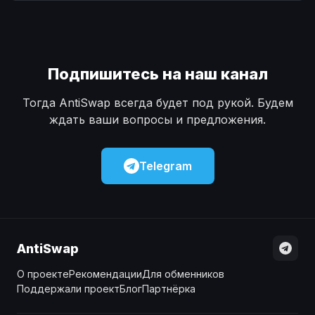
Наличные
Наличные
USD
USD
Наличные
Наличные
KZT
KZT
Подпишитесь на наш канал
Тогда AntiSwap всегда будет под рукой. Будем
ждать ваши вопросы и предложения.
Telegram
AntiSwap
О проекте
Рекомендации
Для обменников
Поддержали проект
Блог
Партнёрка