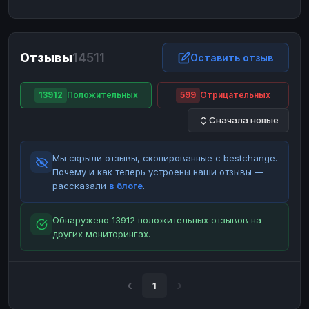
ЮMoney
ЮMoney
RUB
RUB
БАЛАНСЫ КРИПТОБИРЖ
Отзывы
14511
Binance
Binance
Оставить отзыв
RUB
RUB
ИНТЕРНЕТ БАНКИНГ
13912
Положительных
599
Отрицательных
СБЕР
СБЕР
RUB
RUB
Сначала новые
Альфа-Банк
Альфа-Банк
RUB
RUB
Райффайзен
Райффайзен
RUB
RUB
Мы скрыли отзывы, скопированные с bestchange.
ВТБ
ВТБ
RUB
RUB
Почему и как теперь устроены наши отзывы —
рассказали
в блоге
.
Т-Банк
Т-Банк
RUB
RUB
ДЕНЕЖНЫЕ ПЕРЕВОДЫ
Обнаружено 13912 положительных отзывов на
других мониторингах.
ЗК
ЗК
USD
USD
WU
WU
USD
USD
НАЛИЧНЫЕ ДЕНЬГИ
1
Наличные
Наличные
RUB
RUB