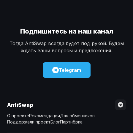
Наличные
Наличные
USD
USD
Наличные
Наличные
KZT
KZT
Подпишитесь на наш канал
Тогда AntiSwap всегда будет под рукой. Будем
ждать ваши вопросы и предложения.
Telegram
AntiSwap
О проекте
Рекомендации
Для обменников
Поддержали проект
Блог
Партнёрка