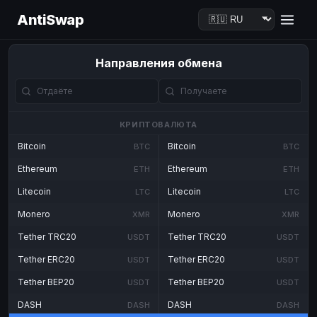
AntiSwap
Направления обмена
КРИПТОВАЛЮТА
Bitcoin
Bitcoin
BTC
BTC
Ethereum
Ethereum
ETH
ETH
Litecoin
Litecoin
LTC
LTC
Monero
Monero
XMR
XMR
Tether TRC20
Tether TRC20
USDT
USDT
Tether ERC20
Tether ERC20
USDT
USDT
Tether BEP20
Tether BEP20
USDT
USDT
DASH
DASH
DASH
DASH