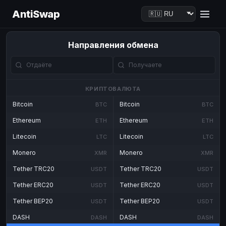
AntiSwap
Направления обмена
КРИПТОВАЛЮТА
Bitcoin
Bitcoin
BTC
BTC
Ethereum
Ethereum
ETH
ETH
Litecoin
Litecoin
LTC
LTC
Monero
Monero
XMR
XMR
Tether TRC20
Tether TRC20
USDT
USDT
Tether ERC20
Tether ERC20
USDT
USDT
Tether BEP20
Tether BEP20
USDT
USDT
DASH
DASH
DASH
DASH