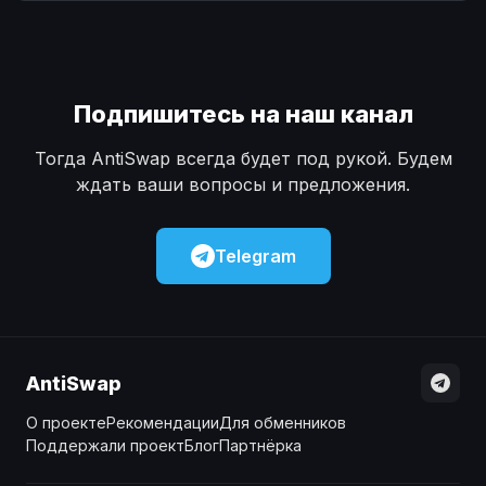
Наличные
Наличные
USD
USD
Наличные
Наличные
KZT
KZT
Подпишитесь на наш канал
Тогда AntiSwap всегда будет под рукой. Будем
ждать ваши вопросы и предложения.
Telegram
AntiSwap
О проекте
Рекомендации
Для обменников
Поддержали проект
Блог
Партнёрка