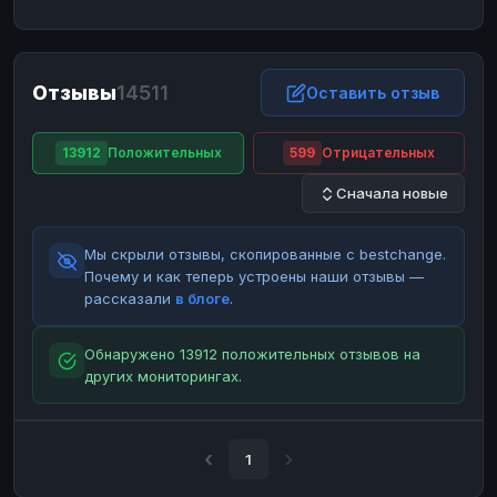
ЮMoney
ЮMoney
RUB
RUB
БАЛАНСЫ КРИПТОБИРЖ
Отзывы
14511
Binance
Binance
Оставить отзыв
RUB
RUB
ИНТЕРНЕТ БАНКИНГ
13912
Положительных
599
Отрицательных
СБЕР
СБЕР
RUB
RUB
Сначала новые
Альфа-Банк
Альфа-Банк
RUB
RUB
Райффайзен
Райффайзен
RUB
RUB
Мы скрыли отзывы, скопированные с bestchange.
ВТБ
ВТБ
RUB
RUB
Почему и как теперь устроены наши отзывы —
рассказали
в блоге
.
Т-Банк
Т-Банк
RUB
RUB
ДЕНЕЖНЫЕ ПЕРЕВОДЫ
Обнаружено 13912 положительных отзывов на
других мониторингах.
ЗК
ЗК
USD
USD
WU
WU
USD
USD
НАЛИЧНЫЕ ДЕНЬГИ
1
Наличные
Наличные
RUB
RUB