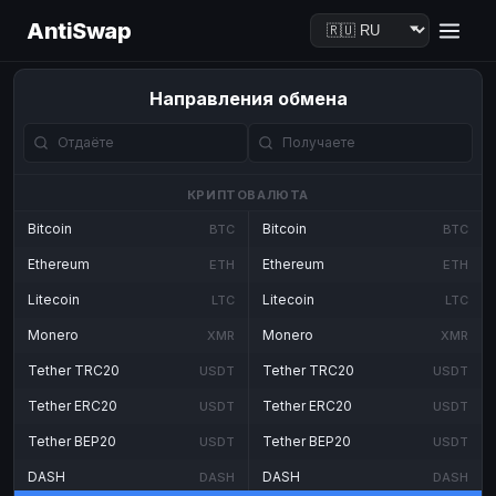
AntiSwap
Направления обмена
КРИПТОВАЛЮТА
Bitcoin
Bitcoin
BTC
BTC
Ethereum
Ethereum
ETH
ETH
Litecoin
Litecoin
LTC
LTC
Monero
Monero
XMR
XMR
Tether TRC20
Tether TRC20
USDT
USDT
Tether ERC20
Tether ERC20
USDT
USDT
Tether BEP20
Tether BEP20
USDT
USDT
DASH
DASH
DASH
DASH