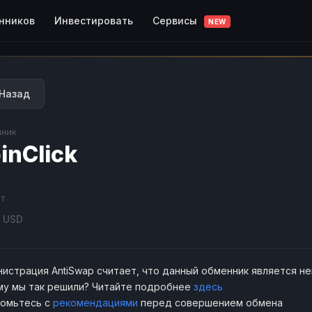
Сервисы
нников
Инвестировать
NEW
Назад
ник
inClick
т
USD
истрация AntiSwap считает, что данный обменник является н
у мы так решили? Читайте подробнее
здесь
комьтесь с
рекомендациями
перед совершением обмена