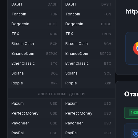
DASH
DASH
DASH
DASH
http
Toncoin
Toncoin
TON
TON
Dogecoin
Dogecoin
DOGE
DOGE
TRX
TRX
TRON
TRON
Bitcoin Cash
Bitcoin Cash
BCH
BCH
BinanceCoin
BinanceCoin
BEP20
BEP20
Ether Classic
Ether Classic
ETC
ETC
Solana
Solana
SOL
SOL
Ripple
Ripple
XRP
XRP
Отз
ЭЛЕКТРОННЫЕ ДЕНЬГИ
Paxum
Paxum
USD
USD
143
Perfect Money
Perfect Money
USD
USD
Payoneer
Payoneer
USD
USD
PayPal
PayPal
USD
USD