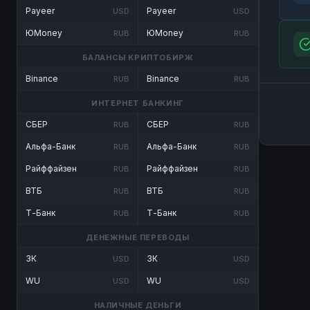
Payeer
Payeer
USD
USD
ЮMoney
ЮMoney
RUB
RUB
БАЛАНСЫ КРИПТОБИРЖ
Binance
Binance
RUB
RUB
ИНТЕРНЕТ БАНКИНГ
СБЕР
СБЕР
RUB
RUB
Альфа-Банк
Альфа-Банк
RUB
RUB
Райффайзен
Райффайзен
RUB
RUB
ВТБ
ВТБ
RUB
RUB
Т-Банк
Т-Банк
RUB
RUB
ДЕНЕЖНЫЕ ПЕРЕВОДЫ
ЗК
ЗК
USD
USD
WU
WU
USD
USD
НАЛИЧНЫЕ ДЕНЬГИ