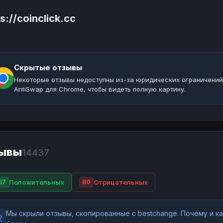
s://coinclick.cc
Скрытые отзывы
Некоторые отзывы недоступны из-за юридических ограничений
AntiSwap для Chrome, чтобы видеть полную картину.
ывы
14437
Положительных
Отрицательных
57
80
Мы скрыли отзывы, скопированные с bestchange. Почему и 