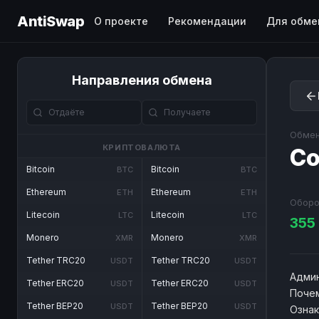
AntiSwap
О проекте
Рекомендации
Для обме
Направления обмена
Обмен
КРИПТОВАЛЮТА
Co
Bitcoin
Bitcoin
BTC
BTC
Ethereum
Ethereum
ETH
ETH
Оборо
Litecoin
Litecoin
LTC
LTC
355
Monero
Monero
XMR
XMR
Tether TRC20
Tether TRC20
USDT
USDT
Админ
Tether ERC20
Tether ERC20
USDT
USDT
Почем
Tether BEP20
Tether BEP20
USDT
USDT
Озна