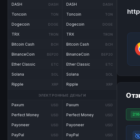
DASH
DASH
DASH
DASH
http
Toncoin
Toncoin
TON
TON
Dogecoin
Dogecoin
DOGE
DOGE
TRX
TRX
TRON
TRON
Bitcoin Cash
Bitcoin Cash
BCH
BCH
BinanceCoin
BinanceCoin
BEP20
BEP20
Ether Classic
Ether Classic
ETC
ETC
Solana
Solana
SOL
SOL
Ripple
Ripple
XRP
XRP
Отз
ЭЛЕКТРОННЫЕ ДЕНЬГИ
Paxum
Paxum
USD
USD
216
Perfect Money
Perfect Money
USD
USD
Payoneer
Payoneer
USD
USD
PayPal
PayPal
USD
USD