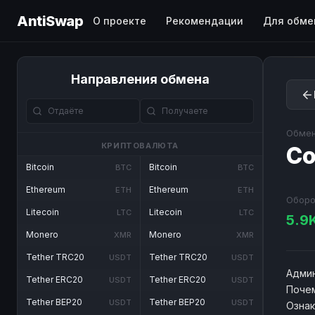
AntiSwap
О проекте
Рекомендации
Для обме
Направления обмена
Обмен
КРИПТОВАЛЮТА
Co
Bitcoin
Bitcoin
BTC
BTC
Ethereum
Ethereum
ETH
ETH
Оборо
Litecoin
Litecoin
LTC
LTC
5.9
Monero
Monero
XMR
XMR
Tether TRC20
Tether TRC20
USDT
USDT
Админ
Tether ERC20
Tether ERC20
USDT
USDT
Почем
Tether BEP20
Tether BEP20
USDT
USDT
Озна