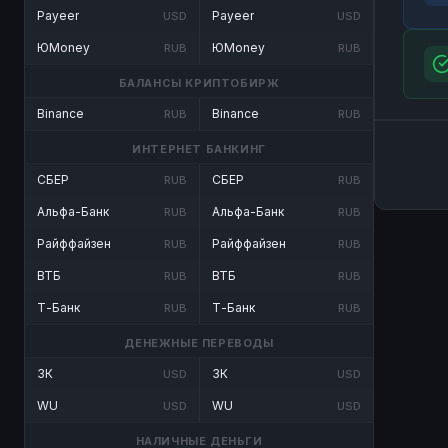
Payeer
Payeer
USD
USD
ЮMoney
ЮMoney
RUB
RUB
БАЛАНСЫ КРИПТОБИРЖ
Binance
Binance
RUB
RUB
ИНТЕРНЕТ БАНКИНГ
СБЕР
СБЕР
RUB
RUB
Альфа-Банк
Альфа-Банк
RUB
RUB
Райффайзен
Райффайзен
RUB
RUB
ВТБ
ВТБ
RUB
RUB
Т-Банк
Т-Банк
RUB
RUB
ДЕНЕЖНЫЕ ПЕРЕВОДЫ
ЗК
ЗК
USD
USD
WU
WU
USD
USD
НАЛИЧНЫЕ ДЕНЬГИ