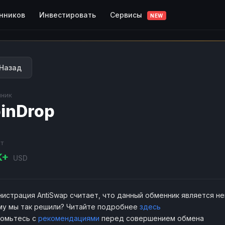
Сервисы
нников
Инвестировать
NEW
Назад
ник
inDrop
т
K+
USD
истрация AntiSwap считает, что данный обменник является н
у мы так решили? Читайте подробнее
здесь
комьтесь с
рекомендациями
перед совершением обмена