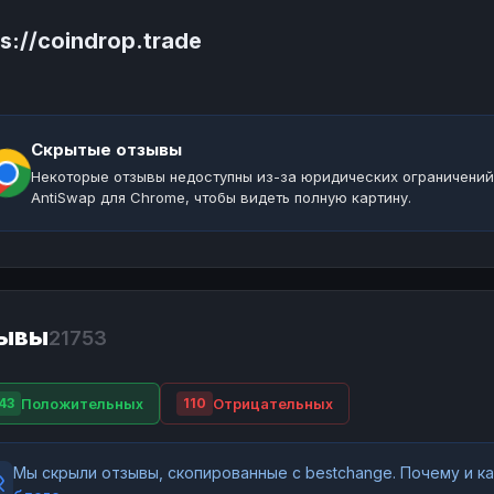
s://coindrop.trade
Скрытые отзывы
Некоторые отзывы недоступны из-за юридических ограничений
AntiSwap для Chrome, чтобы видеть полную картину.
ывы
21753
Положительных
Отрицательных
43
110
Мы скрыли отзывы, скопированные с bestchange. Почему и 