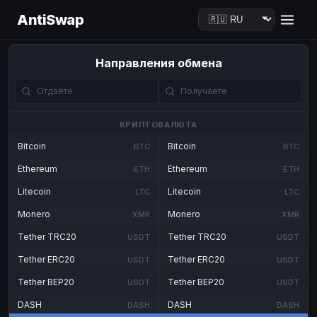
AntiSwap
Направления обмена
КРИПТОВАЛЮТА
Bitcoin
Bitcoin
BTC
BTC
Ethereum
Ethereum
ETH
ETH
Litecoin
Litecoin
LTC
LTC
Monero
Monero
XMR
XMR
Tether TRC20
Tether TRC20
USDT
USDT
Tether ERC20
Tether ERC20
USDT
USDT
Tether BEP20
Tether BEP20
USDT
USDT
DASH
DASH
DASH
DASH