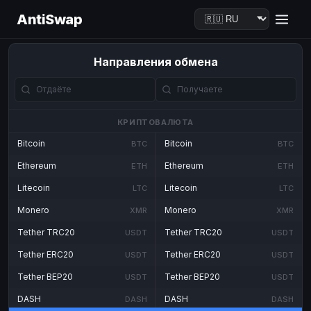
AntiSwap
Направления обмена
КРИПТОВАЛЮТА
Bitcoin
Bitcoin
BTC
BTC
Ethereum
Ethereum
ETH
ETH
Litecoin
Litecoin
LTC
LTC
Monero
Monero
XMR
XMR
Tether TRC20
Tether TRC20
USDT
USDT
Tether ERC20
Tether ERC20
USDT
USDT
Tether BEP20
Tether BEP20
USDT
USDT
DASH
DASH
DASH
DASH