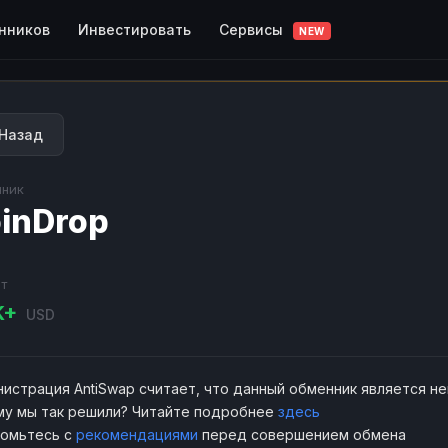
Сервисы
нников
Инвестировать
NEW
Назад
ник
inDrop
т
K+
USD
истрация AntiSwap считает, что данный обменник является н
у мы так решили? Читайте подробнее
здесь
комьтесь с
рекомендациями
перед совершением обмена