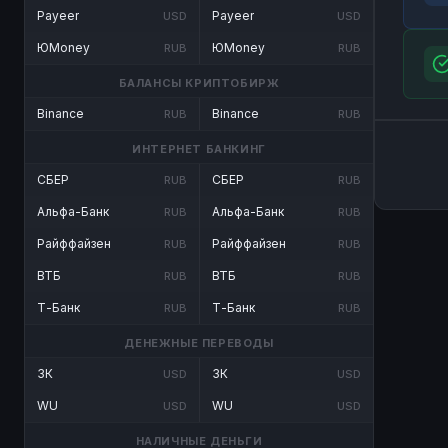
Payeer
Payeer
USD
USD
ЮMoney
ЮMoney
RUB
RUB
БАЛАНСЫ КРИПТОБИРЖ
Binance
Binance
RUB
RUB
ИНТЕРНЕТ БАНКИНГ
СБЕР
СБЕР
RUB
RUB
Альфа-Банк
Альфа-Банк
RUB
RUB
Райффайзен
Райффайзен
RUB
RUB
ВТБ
ВТБ
RUB
RUB
Т-Банк
Т-Банк
RUB
RUB
ДЕНЕЖНЫЕ ПЕРЕВОДЫ
ЗК
ЗК
USD
USD
WU
WU
USD
USD
НАЛИЧНЫЕ ДЕНЬГИ