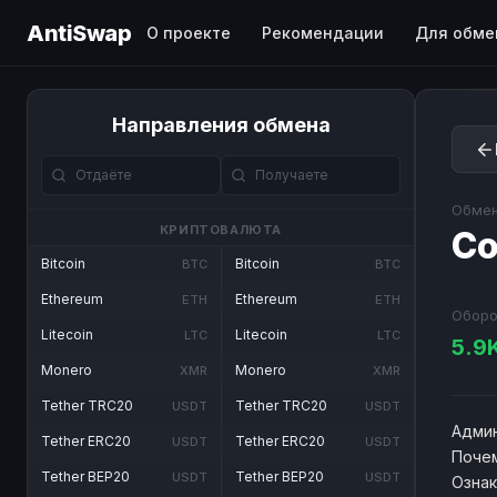
AntiSwap
О проекте
Рекомендации
Для обме
Направления обмена
Обмен
КРИПТОВАЛЮТА
Co
Bitcoin
Bitcoin
BTC
BTC
Ethereum
Ethereum
ETH
ETH
Оборо
Litecoin
Litecoin
LTC
LTC
5.9
Monero
Monero
XMR
XMR
Tether TRC20
Tether TRC20
USDT
USDT
Админ
Tether ERC20
Tether ERC20
USDT
USDT
Почем
Tether BEP20
Tether BEP20
USDT
USDT
Озна