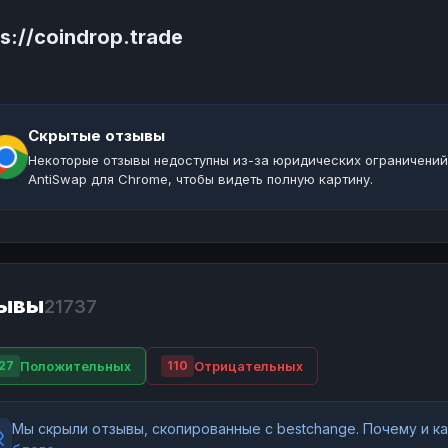
s://coindrop.trade
Скрытые отзывы
Некоторые отзывы недоступны из-за юридических ограничений
AntiSwap для Chrome, чтобы видеть полную картину.
ывы
21737
Положительных
Отрицательных
27
110
Мы скрыли отзывы, скопированные с bestchange. Почему и 