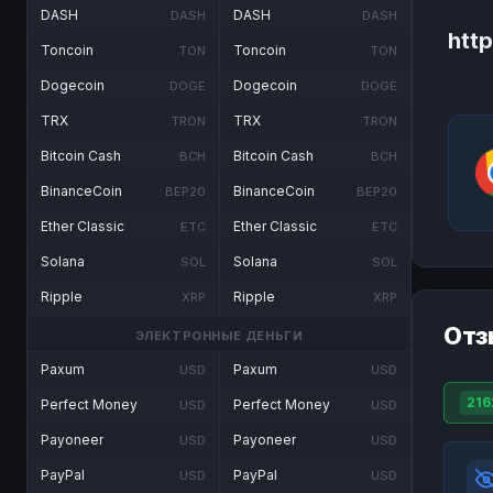
DASH
DASH
DASH
DASH
http
Toncoin
Toncoin
TON
TON
Dogecoin
Dogecoin
DOGE
DOGE
TRX
TRX
TRON
TRON
Bitcoin Cash
Bitcoin Cash
BCH
BCH
BinanceCoin
BinanceCoin
BEP20
BEP20
Ether Classic
Ether Classic
ETC
ETC
Solana
Solana
SOL
SOL
Ripple
Ripple
XRP
XRP
Отз
ЭЛЕКТРОННЫЕ ДЕНЬГИ
Paxum
Paxum
USD
USD
216
Perfect Money
Perfect Money
USD
USD
Payoneer
Payoneer
USD
USD
PayPal
PayPal
USD
USD