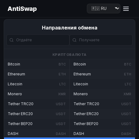
AntiSwap
Направления обмена
КРИПТОВАЛЮТА
Bitcoin
Bitcoin
BTC
BTC
Ethereum
Ethereum
ETH
ETH
Litecoin
Litecoin
LTC
LTC
Monero
Monero
XMR
XMR
Tether TRC20
Tether TRC20
USDT
USDT
Tether ERC20
Tether ERC20
USDT
USDT
Tether BEP20
Tether BEP20
USDT
USDT
DASH
DASH
DASH
DASH