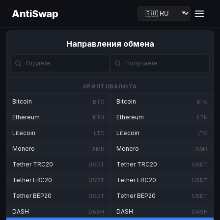
AntiSwap
Направления обмена
КРИПТОВАЛЮТА
Bitcoin
Bitcoin
BTC
BTC
Ethereum
Ethereum
ETH
ETH
Litecoin
Litecoin
LTC
LTC
Monero
Monero
XMR
XMR
Tether TRC20
Tether TRC20
USDT
USDT
Tether ERC20
Tether ERC20
USDT
USDT
Tether BEP20
Tether BEP20
USDT
USDT
DASH
DASH
DASH
DASH