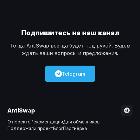
Наличные
Наличные
USD
USD
Наличные
Наличные
KZT
KZT
Подпишитесь на наш канал
Тогда AntiSwap всегда будет под рукой. Будем
ждать ваши вопросы и предложения.
Telegram
AntiSwap
О проекте
Рекомендации
Для обменников
Поддержали проект
Блог
Партнёрка