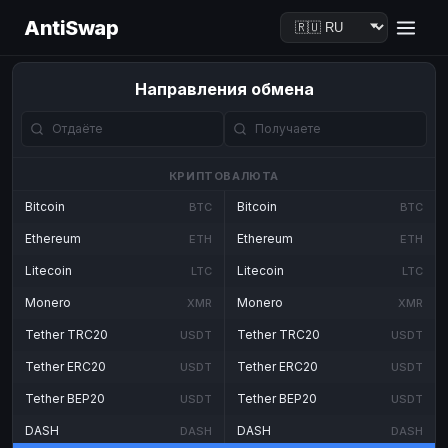
AntiSwap
Направления обмена
КРИПТОВАЛЮТА
Bitcoin
Bitcoin
BTC
BTC
Ethereum
Ethereum
ETH
ETH
Litecoin
Litecoin
LTC
LTC
Monero
Monero
XMR
XMR
Tether TRC20
Tether TRC20
USDT
USDT
Tether ERC20
Tether ERC20
USDT
USDT
Tether BEP20
Tether BEP20
USDT
USDT
DASH
DASH
DASH
DASH