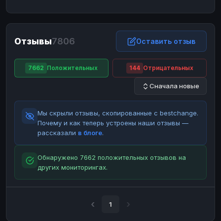
ЮMoney
ЮMoney
RUB
RUB
БАЛАНСЫ КРИПТОБИРЖ
Отзывы
7806
Binance
Binance
Оставить отзыв
RUB
RUB
ИНТЕРНЕТ БАНКИНГ
7662
Положительных
144
Отрицательных
СБЕР
СБЕР
RUB
RUB
Сначала новые
Альфа-Банк
Альфа-Банк
RUB
RUB
Райффайзен
Райффайзен
RUB
RUB
Мы скрыли отзывы, скопированные с bestchange.
ВТБ
ВТБ
RUB
RUB
Почему и как теперь устроены наши отзывы —
рассказали
в блоге
.
Т-Банк
Т-Банк
RUB
RUB
ДЕНЕЖНЫЕ ПЕРЕВОДЫ
Обнаружено 7662 положительных отзывов на
других мониторингах.
ЗК
ЗК
USD
USD
WU
WU
USD
USD
НАЛИЧНЫЕ ДЕНЬГИ
1
Наличные
Наличные
RUB
RUB