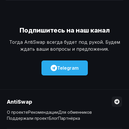
Наличные
Наличные
USD
USD
Наличные
Наличные
KZT
KZT
Подпишитесь на наш канал
Тогда AntiSwap всегда будет под рукой. Будем
ждать ваши вопросы и предложения.
Telegram
AntiSwap
О проекте
Рекомендации
Для обменников
Поддержали проект
Блог
Партнёрка