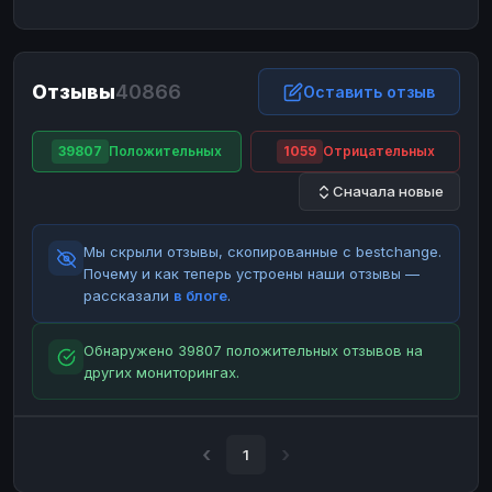
ЮMoney
ЮMoney
RUB
RUB
БАЛАНСЫ КРИПТОБИРЖ
Отзывы
40866
Binance
Binance
Оставить отзыв
RUB
RUB
ИНТЕРНЕТ БАНКИНГ
39807
Положительных
1059
Отрицательных
СБЕР
СБЕР
RUB
RUB
Сначала новые
Альфа-Банк
Альфа-Банк
RUB
RUB
Райффайзен
Райффайзен
RUB
RUB
Мы скрыли отзывы, скопированные с bestchange.
ВТБ
ВТБ
RUB
RUB
Почему и как теперь устроены наши отзывы —
рассказали
в блоге
.
Т-Банк
Т-Банк
RUB
RUB
ДЕНЕЖНЫЕ ПЕРЕВОДЫ
Обнаружено 39807 положительных отзывов на
других мониторингах.
ЗК
ЗК
USD
USD
WU
WU
USD
USD
НАЛИЧНЫЕ ДЕНЬГИ
1
Наличные
Наличные
RUB
RUB