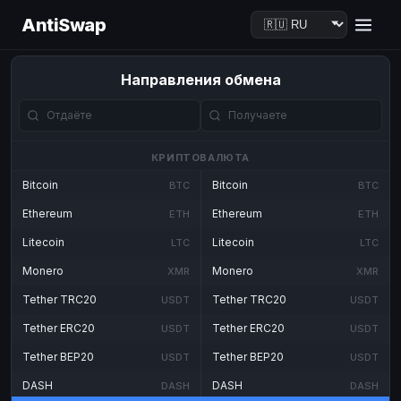
AntiSwap
Направления обмена
КРИПТОВАЛЮТА
Bitcoin
Bitcoin
BTC
BTC
Ethereum
Ethereum
ETH
ETH
Litecoin
Litecoin
LTC
LTC
Monero
Monero
XMR
XMR
Tether TRC20
Tether TRC20
USDT
USDT
Tether ERC20
Tether ERC20
USDT
USDT
Tether BEP20
Tether BEP20
USDT
USDT
DASH
DASH
DASH
DASH