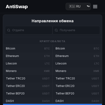
AntiSwap
Направления обмена
КРИПТОВАЛЮТА
Bitcoin
Bitcoin
BTC
BTC
Ethereum
Ethereum
ETH
ETH
Litecoin
Litecoin
LTC
LTC
Monero
Monero
XMR
XMR
Tether TRC20
Tether TRC20
USDT
USDT
Tether ERC20
Tether ERC20
USDT
USDT
Tether BEP20
Tether BEP20
USDT
USDT
DASH
DASH
DASH
DASH