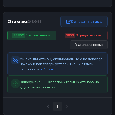
ЮMoney
ЮMoney
RUB
RUB
БАЛАНСЫ КРИПТОБИРЖ
Отзывы
40861
Binance
Binance
Оставить отзыв
RUB
RUB
ИНТЕРНЕТ БАНКИНГ
39802
Положительных
1059
Отрицательных
СБЕР
СБЕР
RUB
RUB
Сначала новые
Альфа-Банк
Альфа-Банк
RUB
RUB
Райффайзен
Райффайзен
RUB
RUB
Мы скрыли отзывы, скопированные с bestchange.
ВТБ
ВТБ
RUB
RUB
Почему и как теперь устроены наши отзывы —
рассказали
в блоге
.
Т-Банк
Т-Банк
RUB
RUB
ДЕНЕЖНЫЕ ПЕРЕВОДЫ
Обнаружено 39802 положительных отзывов на
других мониторингах.
ЗК
ЗК
USD
USD
WU
WU
USD
USD
НАЛИЧНЫЕ ДЕНЬГИ
1
Наличные
Наличные
RUB
RUB