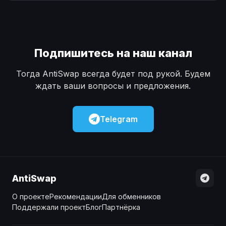
Наличные
Наличные
USD
USD
Наличные
Наличные
KZT
KZT
Подпишитесь на наш канал
Тогда AntiSwap всегда будет под рукой. Будем
ждать ваши вопросы и предложения.
Telegram
AntiSwap
О проекте
Рекомендации
Для обменников
Поддержали проект
Блог
Партнёрка