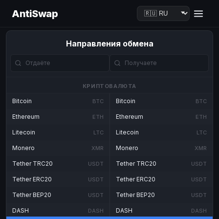
AntiSwap
Направления обмена
КРИПТОВАЛЮТА
Bitcoin
Bitcoin
BTC
BTC
Ethereum
Ethereum
ETH
ETH
Litecoin
Litecoin
LTC
LTC
Monero
Monero
XMR
XMR
Tether TRC20
Tether TRC20
USDT
USDT
Tether ERC20
Tether ERC20
USDT
USDT
Tether BEP20
Tether BEP20
USDT
USDT
DASH
DASH
DASH
DASH