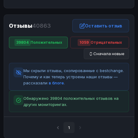
ЮMoney
ЮMoney
RUB
RUB
БАЛАНСЫ КРИПТОБИРЖ
Отзывы
40863
Binance
Binance
Оставить отзыв
RUB
RUB
ИНТЕРНЕТ БАНКИНГ
39804
Положительных
1059
Отрицательных
СБЕР
СБЕР
RUB
RUB
Сначала новые
Альфа-Банк
Альфа-Банк
RUB
RUB
Райффайзен
Райффайзен
RUB
RUB
Мы скрыли отзывы, скопированные с bestchange.
ВТБ
ВТБ
RUB
RUB
Почему и как теперь устроены наши отзывы —
рассказали
в блоге
.
Т-Банк
Т-Банк
RUB
RUB
ДЕНЕЖНЫЕ ПЕРЕВОДЫ
Обнаружено 39804 положительных отзывов на
других мониторингах.
ЗК
ЗК
USD
USD
WU
WU
USD
USD
НАЛИЧНЫЕ ДЕНЬГИ
1
Наличные
Наличные
RUB
RUB