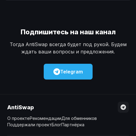
Наличные
Наличные
USD
USD
Наличные
Наличные
KZT
KZT
Подпишитесь на наш канал
Тогда AntiSwap всегда будет под рукой. Будем
ждать ваши вопросы и предложения.
Telegram
AntiSwap
О проекте
Рекомендации
Для обменников
Поддержали проект
Блог
Партнёрка