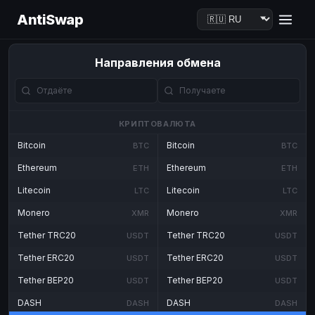
AntiSwap
Направления обмена
КРИПТОВАЛЮТА
Bitcoin
Bitcoin
BTC
BTC
Ethereum
Ethereum
ETH
ETH
Litecoin
Litecoin
LTC
LTC
Monero
Monero
XMR
XMR
Tether TRC20
Tether TRC20
USDT
USDT
Tether ERC20
Tether ERC20
USDT
USDT
Tether BEP20
Tether BEP20
USDT
USDT
DASH
DASH
DASH
DASH