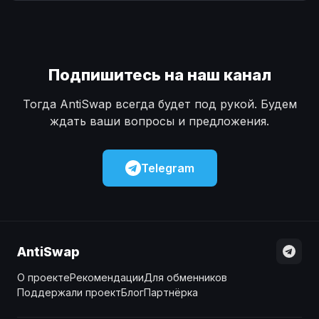
Наличные
Наличные
USD
USD
Наличные
Наличные
KZT
KZT
Подпишитесь на наш канал
Тогда AntiSwap всегда будет под рукой. Будем
ждать ваши вопросы и предложения.
Telegram
AntiSwap
О проекте
Рекомендации
Для обменников
Поддержали проект
Блог
Партнёрка