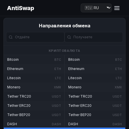
AntiSwap
Направления обмена
КРИПТОВАЛЮТА
Bitcoin
Bitcoin
BTC
BTC
Ethereum
Ethereum
ETH
ETH
Litecoin
Litecoin
LTC
LTC
Monero
Monero
XMR
XMR
Tether TRC20
Tether TRC20
USDT
USDT
Tether ERC20
Tether ERC20
USDT
USDT
Tether BEP20
Tether BEP20
USDT
USDT
DASH
DASH
DASH
DASH