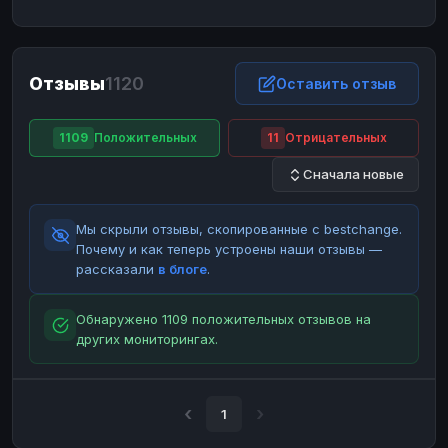
ЮMoney
ЮMoney
RUB
RUB
БАЛАНСЫ КРИПТОБИРЖ
Отзывы
1120
Binance
Binance
Оставить отзыв
RUB
RUB
ИНТЕРНЕТ БАНКИНГ
1109
Положительных
11
Отрицательных
СБЕР
СБЕР
RUB
RUB
Сначала новые
Альфа-Банк
Альфа-Банк
RUB
RUB
Райффайзен
Райффайзен
RUB
RUB
Мы скрыли отзывы, скопированные с bestchange.
ВТБ
ВТБ
RUB
RUB
Почему и как теперь устроены наши отзывы —
рассказали
в блоге
.
Т-Банк
Т-Банк
RUB
RUB
ДЕНЕЖНЫЕ ПЕРЕВОДЫ
Обнаружено 1109 положительных отзывов на
других мониторингах.
ЗК
ЗК
USD
USD
WU
WU
USD
USD
НАЛИЧНЫЕ ДЕНЬГИ
1
Наличные
Наличные
RUB
RUB