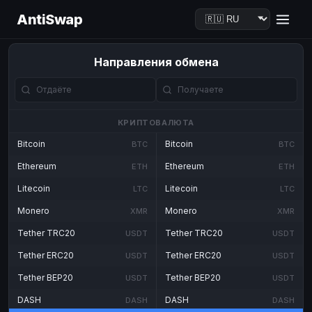
AntiSwap
Направления обмена
КРИПТОВАЛЮТА
Bitcoin
Bitcoin
BTC
BTC
Ethereum
Ethereum
ETH
ETH
Litecoin
Litecoin
LTC
LTC
Monero
Monero
XMR
XMR
Tether TRC20
Tether TRC20
USDT
USDT
Tether ERC20
Tether ERC20
USDT
USDT
Tether BEP20
Tether BEP20
USDT
USDT
DASH
DASH
DASH
DASH